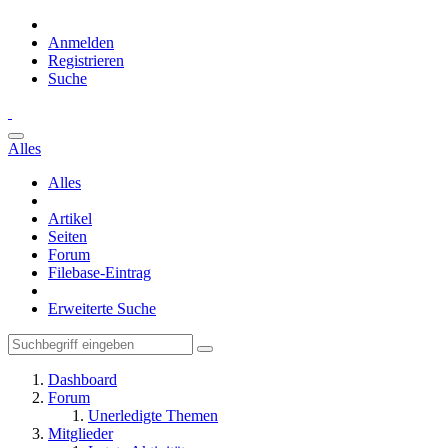
Anmelden
Registrieren
Suche
Alles
Alles
Artikel
Seiten
Forum
Filebase-Eintrag
Erweiterte Suche
Dashboard
Forum
Unerledigte Themen
Mitglieder