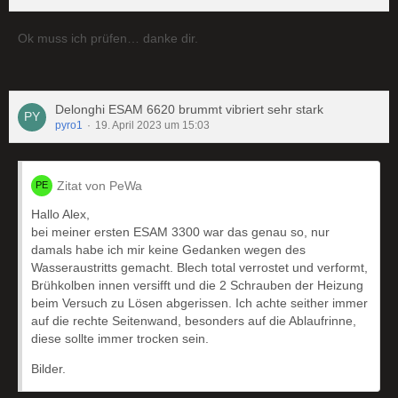
Ok muss ich prüfen… danke dir.
Delonghi ESAM 6620 brummt vibriert sehr stark
pyro1
19. April 2023 um 15:03
Zitat von PeWa
Hallo Alex,
bei meiner ersten ESAM 3300 war das genau so, nur
damals habe ich mir keine Gedanken wegen des
Wasseraustritts gemacht. Blech total verrostet und verformt,
Brühkolben innen versifft und die 2 Schrauben der Heizung
beim Versuch zu Lösen abgerissen. Ich achte seither immer
auf die rechte Seitenwand, besonders auf die Ablaufrinne,
diese sollte immer trocken sein.
Bilder.