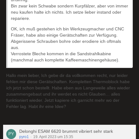
Bin zwar kein Schwabe sondern Kurpfälzer, aber von immer
neu kaufen halte ich nichts. Ich setze lieber instand oder
repariere.
OK, ich muß gestehen ich bin Werkzeugmacher und CNC
Fräser, habe also einige Gerätschaften zur Verfügung.
Abgerissene Schrauben bohre oder erodiere ich oftmals
aus.
Verrostete Bleche kommen in die Sandstrahlkabine
(manchmal auch komplette Kaffeemaschinengehäuse).
Hallo mein lieber, Ich gebe dir da vollkommen recht, nur leider
fehlen mir diese Gerätschaften. Kompletten Thermoblock habe
ich jetzt schon bestellt. Habe eben aus Langeweile alles wieder
zusammengebaut und ihr werdet es nicht Glauben… alles
funktioniert wieder. Jetzt kapiere ich garnicht mehr wo der
Fehler lag. Habt ihr eine Idee?
Delonghi ESAM 6620 brummt vibriert sehr stark
pyro1
19. April 2023 um 15:35