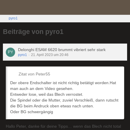
pyro1
Beiträge von pyro1
Delonghi ESAM 6620 brummt vibriert sehr stark
pyro1
21. April 2023 um 20:46
Zitat von Peter55
Der obere Endschalter ist nicht richtig betätigt worden.Hat
man auch an dem Video gesehen.
Entweder lose, weil das Blech verrostet.
Die Spindel oder die Mutter, zuviel Verschleiß, dann rutscht
die BG beim Andruck oben etwas nach unten.
Oder BG schwergängig
Hallo Peter, danke für deine Tipps… wenn das Blech nicht total