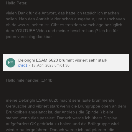
Hallo Peter,
vielen Dank für die Antwort, das hätte ich tatsächlich machen
sollen. Hab den Antrieb leider schon ausgebaut, um zu schauen
ob da was zu sehen ist. Gibt es trotzdem vorschläge bezüglich
dem YOUTUBE Video und meiner beschreibung? Ich bin für
jeden vorschlag dankbar.
Delonghi ESAM 6620 brummt vibriert sehr stark
pyro1
18. April 2023 um 01:30
Hallo miteinander, :1f44b:
meine Delonghi ESAM 6620 macht sehr laute brummende
Geräusche und vibriert stark wenn die Brühgruppe oben an dem
Brühkolben angelangt ist, der Antrieb ( die Spindel ) bleibt
stehen wenn dies passiert. Danach werde ich übers Display
aufgefordert OK gedrückt zu halten und die Brühgruppe wird
wieder runtergefahren. Danach werde ich aufgefordert die