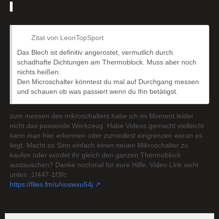
Zitat von LeonTopSport
Das Blech ist definitiv angerostet, vermutlich durch
schadhafte Dichtungen am Thermoblock. Muss aber noch
nichts heißen.
Den Microschalter könntest du mal auf Durchgang messen
und schauen ob was passiert wenn du Ihn betätigst.
zum messen des mikroschalters habe ich im Moment leider
nicht das passende Werkzeug. Habe Videos gemacht vielleicht
kann man hier erkennen oder zumindest eingrenzen woran es
liegt. Macht es Sinn einfach einen neuen Mikroschalter zu
kaufen oder würdet ihr gleich den ganzen Thermoblock
austauschen? Danke nochmal für eure Hilfe. Video Link sieht
unten :1f447-1f3fc:
https://files.fm/u/vuswxu54j