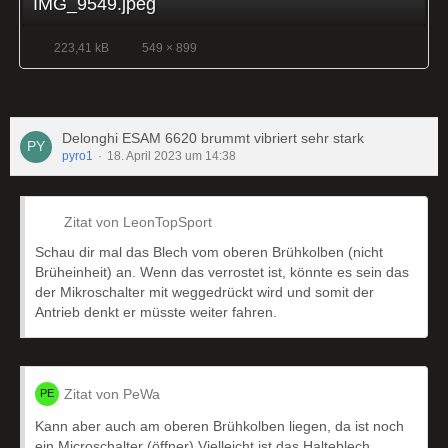
IMG_9549.jpeg
223,41 kB
549 × 899
Delonghi ESAM 6620 brummt vibriert sehr stark
pyro1
18. April 2023 um 14:38
Zitat von LeonTopSport
Schau dir mal das Blech vom oberen Brühkolben (nicht
Brüheinheit) an. Wenn das verrostet ist, könnte es sein das
der Mikroschalter mit weggedrückt wird und somit der
Antrieb denkt er müsste weiter fahren.
Zitat von PeWa
Kann aber auch am oberen Brühkolben liegen, da ist noch
ein Microschalter (öffner) Vielleicht ist das Halteblech