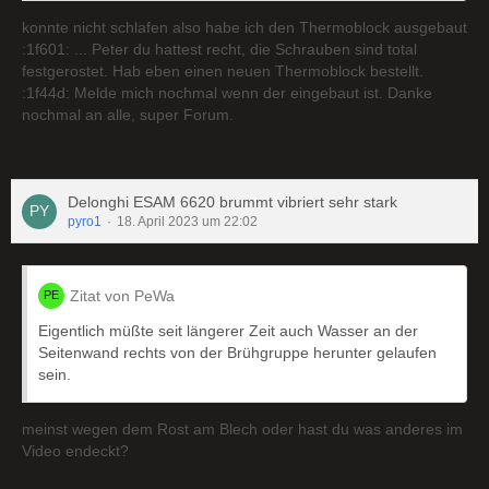
konnte nicht schlafen also habe ich den Thermoblock ausgebaut
:1f601: ... Peter du hattest recht, die Schrauben sind total
festgerostet. Hab eben einen neuen Thermoblock bestellt.
:1f44d: Melde mich nochmal wenn der eingebaut ist. Danke
nochmal an alle, super Forum.
Delonghi ESAM 6620 brummt vibriert sehr stark
pyro1
18. April 2023 um 22:02
Zitat von PeWa
Eigentlich müßte seit längerer Zeit auch Wasser an der
Seitenwand rechts von der Brühgruppe herunter gelaufen
sein.
meinst wegen dem Rost am Blech oder hast du was anderes im
Video endeckt?