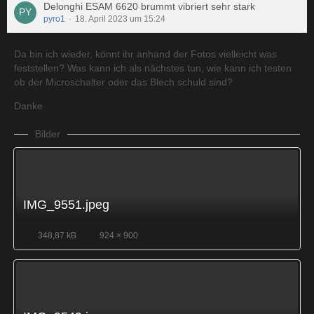
Delonghi ESAM 6620 brummt vibriert sehr stark
pyro1
18. April 2023 um 15:24
Da bin ich wieder, könnt ihr anhand der Fotos vielleicht was
feststellen? Was kann ich als nächstes tun, wie kann ich testen
ob der Microschalter oder das Blech schuld sind?
Danke
Bilder
IMG_9551.jpeg
348,87 kB
924 × 900