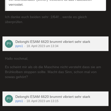
verrostet.
Ich danke euch beiden sehr :1f64f: , werde es gleich
überprüfen.
Delonghi ESAM 6620 brummt vibriert sehr stark
pyro1
18. April 2023 um 13:34
Hallo nochmal,
Es scheint mir als ob die Maschine nicht versteht dass sie am
Brühkolben stoppen sollte. Macht das Sinn, schon mal von
sowas gehört?
Delonghi ESAM 6620 brummt vibriert sehr stark
pyro1
18. April 2023 um 13:15