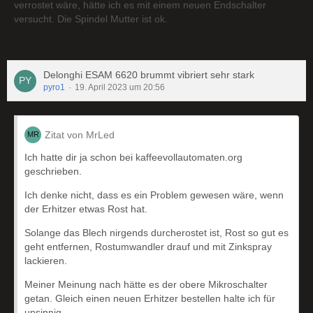
verrostet wäre, hätte ich es mit einem neuen Endschalter
versucht. Die Spindel Mutter ist ok.
Delonghi ESAM 6620 brummt vibriert sehr stark
pyro1
19. April 2023 um 20:56
Zitat von MrLed
Ich hatte dir ja schon bei kaffeevollautomaten.org
geschrieben.
Ich denke nicht, dass es ein Problem gewesen wäre, wenn
der Erhitzer etwas Rost hat.
Solange das Blech nirgends durcherostet ist, Rost so gut es
geht entfernen, Rostumwandler drauf und mit Zinkspray
lackieren.
Meiner Meinung nach hätte es der obere Mikroschalter
getan. Gleich einen neuen Erhitzer bestellen halte ich für
unsinnig.