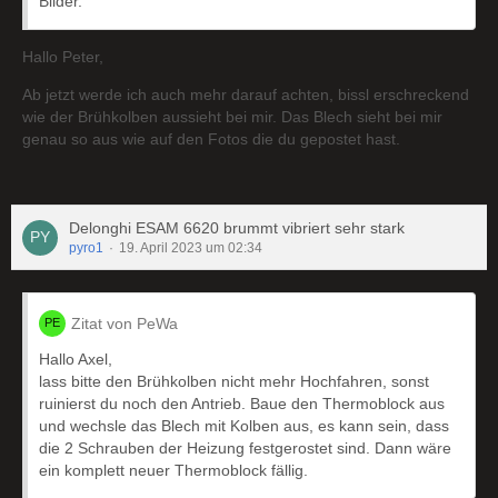
Bilder.
Hallo Peter,
Ab jetzt werde ich auch mehr darauf achten, bissl erschreckend
wie der Brühkolben aussieht bei mir. Das Blech sieht bei mir
genau so aus wie auf den Fotos die du gepostet hast.
Delonghi ESAM 6620 brummt vibriert sehr stark
pyro1
19. April 2023 um 02:34
Zitat von PeWa
Hallo Axel,
lass bitte den Brühkolben nicht mehr Hochfahren, sonst
ruinierst du noch den Antrieb. Baue den Thermoblock aus
und wechsle das Blech mit Kolben aus, es kann sein, dass
die 2 Schrauben der Heizung festgerostet sind. Dann wäre
ein komplett neuer Thermoblock fällig.