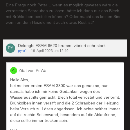
Eine Frage noch Peter… wenn es möglich gewesen wäre die
verrosteten Schrauben zu lösen, hätte ich dann nur das Blech
mit Brühkolben bestellen können? Oder macht das keinen Sinn
wenn an dem Heizelement auch etwas Rost ist?
Delonghi ESAM 6620 brummt vibriert sehr stark
pyro1
19. April 2023 um 12:49
Zitat von PeWa
Hallo Alex,
bei meiner ersten ESAM 3300 war das genau so, nur
damals habe ich mir keine Gedanken wegen des
Wasseraustritts gemacht. Blech total verrostet und verformt,
Brühkolben innen versifft und die 2 Schrauben der Heizung
beim Versuch zu Lösen abgerissen. Ich achte seither immer
auf die rechte Seitenwand, besonders auf die Ablaufrinne,
diese sollte immer trocken sein.