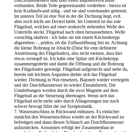
Durchflussmessers sind über einen Bajonettverschluss
verbunden. Beide Teile gegeneinander verdrehen - hierzu ist
kein Kraftaufwand nötig - und sie sind voneinander getrennt.
Im unteren Teil ist eine Nut in der die Dichtung liegt, evtl.
aber noch leicht am Deckel klebt. Im Unterteil ist das rote
Flügelrad, welches auf einer senkrecht stehenden Welle des
Unterteils steckt. Flügelrad nach oben herausnehmen. Welle
vorsichtig säubern - ich habe sie mit einem Küchenkrepp
abgerieben - , prüfen, ob die Zuflussöffnung frei ist. Achtung
die kleine Bohrung ist Absicht (Düse für eine definierte
Anströmung des Flügelrades), also nicht meinen, dass hier
etwas verstopft ist. Ich habe eine Spitze mit Küchekrepp
zusammengedreht und damit die Öffnung und die Bohrung
des Flügelrades gereinigt. Flügelrad aufgesteckt und siehe da,
bereits mit leichtem Anpusten drehte sich das Flügelrad
wieder. Dichtung in Nut einsetzen, Bajonett wieder verriegeln
und der Durchflussmesser ist wieder Einsatzbereit. Die
Umdrehungen werden durch die zwei Magnete auf dem
Flügelrad an die Steuerung übertragen. Wenn sich das
Flügelrad nicht mehr oder durch Ablagerungen nur noch
schwer bewegt führt die zur Symptomatik.
7. Wasseranschluss in Rückwand einbauen. Es einfacher
zunächst den Wasseranschluss wieder an der Rückwand zu
befestigen und dann diesen Schlauch am Durchflussmesser
aufzustecken. Ansonsten erfolgt der Zusammenbau in