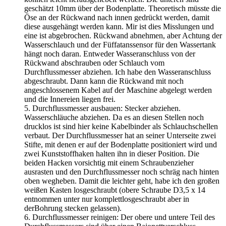
geschätzt 10mm über der Bodenplatte. Theoretisch müsste die
Öse an der Rückwand nach innen gedrückt werden, damit
diese ausgehängt werden kann. Mir ist dies Misslungen und
eine ist abgebrochen. Rückwand abnehmen, aber Achtung der
Wasserschlauch und der Füffatanssensor für den Wassertank
hängt noch daran. Entweder Wasseranschluss von der
Rückwand abschrauben oder Schlauch vom
Durchflussmesser abziehen. Ich habe den Wasseranschluss
abgeschraubt. Dann kann die Rückwand mit noch
angeschlossenem Kabel auf der Maschine abgelegt werden
und die Innereien liegen frei.
5. Durchflussmesser ausbauen: Stecker abziehen.
Wasserschläuche abziehen. Da es an diesen Stellen noch
drucklos ist sind hier keine Kabelbinder als Schlauchschellen
verbaut. Der Durchflussmesser hat an seiner Unterseite zwei
Stifte, mit denen er auf der Bodenplatte positioniert wird und
zwei Kunststoffhaken halten ihn in dieser Position. Die
beiden Hacken vorsichtig mit einem Schraubenzieher
ausrasten und den Durchflussmesser noch schräg nach hinten
oben wegheben. Damit die leichter geht, habe ich den großen
weißen Kasten losgeschraubt (obere Schraube D3,5 x 14
entnommen unter nur komplettlosgeschraubt aber in
derBohrung stecken gelassen).
6. Durchflussmesser reinigen: Der obere und untere Teil des