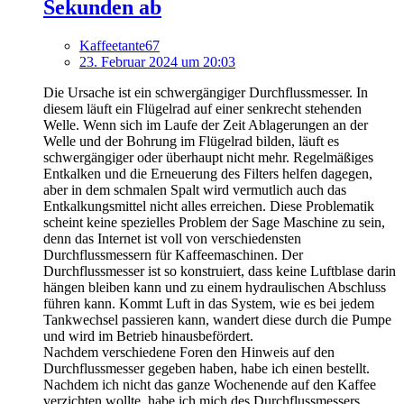
Sekunden ab
Kaffeetante67
23. Februar 2024 um 20:03
Die Ursache ist ein schwergängiger Durchflussmesser. In
diesem läuft ein Flügelrad auf einer senkrecht stehenden
Welle. Wenn sich im Laufe der Zeit Ablagerungen an der
Welle und der Bohrung im Flügelrad bilden, läuft es
schwergängiger oder überhaupt nicht mehr. Regelmäßiges
Entkalken und die Erneuerung des Filters helfen dagegen,
aber in dem schmalen Spalt wird vermutlich auch das
Entkalkungsmittel nicht alles erreichen. Diese Problematik
scheint keine spezielles Problem der Sage Maschine zu sein,
denn das Internet ist voll von verschiedensten
Durchflussmessern für Kaffeemaschinen. Der
Durchflussmesser ist so konstruiert, dass keine Luftblase darin
hängen bleiben kann und zu einem hydraulischen Abschluss
führen kann. Kommt Luft in das System, wie es bei jedem
Tankwechsel passieren kann, wandert diese durch die Pumpe
und wird im Betrieb hinausbefördert.
Nachdem verschiedene Foren den Hinweis auf den
Durchflussmesser gegeben haben, habe ich einen bestellt.
Nachdem ich nicht das ganze Wochenende auf den Kaffee
verzichten wollte, habe ich mich des Durchflussmessers