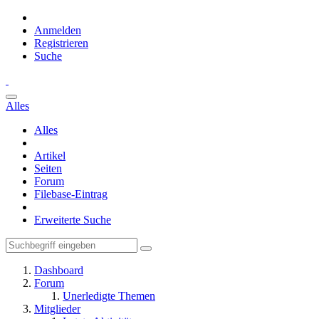
Anmelden
Registrieren
Suche
Alles
Alles
Artikel
Seiten
Forum
Filebase-Eintrag
Erweiterte Suche
Dashboard
Forum
Unerledigte Themen
Mitglieder