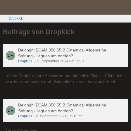
Dropkick
Beiträge von Dropkick
Delonghi ECAM 350.55.B Dinamica: Allgemeine
Störung - liegt es am Antrieb?
Dropkick
11. September 2024 um 15:13
Vielen Dank für eure Antworten und die tollen Tipps. :1f642: Ich
werde sie umsetzen und rückmelden, ob es funktioniert hat!
Delonghi ECAM 350.55.B Dinamica: Allgemeine
Störung - liegt es am Antrieb?
Dropkick
8. September 2024 um 10:56
Liebe Community,