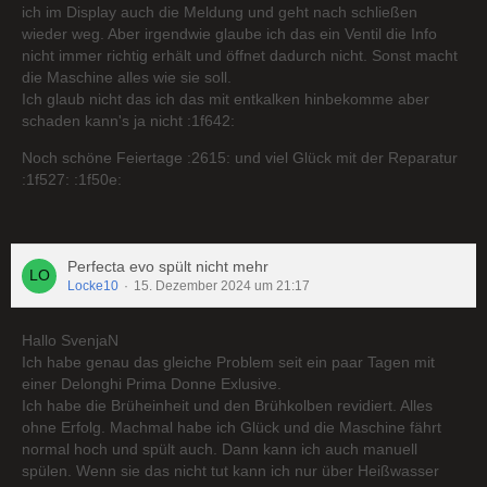
ich im Display auch die Meldung und geht nach schließen
wieder weg. Aber irgendwie glaube ich das ein Ventil die Info
nicht immer richtig erhält und öffnet dadurch nicht. Sonst macht
die Maschine alles wie sie soll.
Ich glaub nicht das ich das mit entkalken hinbekomme aber
schaden kann's ja nicht :1f642:
Noch schöne Feiertage :2615: und viel Glück mit der Reparatur
:1f527: :1f50e:
Perfecta evo spült nicht mehr
Locke10
15. Dezember 2024 um 21:17
Hallo SvenjaN
Ich habe genau das gleiche Problem seit ein paar Tagen mit
einer Delonghi Prima Donne Exlusive.
Ich habe die Brüheinheit und den Brühkolben revidiert. Alles
ohne Erfolg. Machmal habe ich Glück und die Maschine fährt
normal hoch und spült auch. Dann kann ich auch manuell
spülen. Wenn sie das nicht tut kann ich nur über Heißwasser