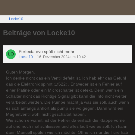
Locke10
Beiträge von Locke10
Perfecta evo spült nicht mehr
Locke10
16. Dezember 2024 um 10:42
Guten Morgen.
Ich denke nicht das ein Ventil defekt ist. Ich hab ehr das Gefühl
das die Elektronik spinnt :1f622: . Entweder ist ein Fehler auf
einer Platine oder ein Microschalter ist defekt. Denn wenn ein
Schalter nicht das Richtige Signal gibt kann die Info nicht weiter
verarbeitet werden. Die Pumpe macht ja was sie soll, auch wenn
es sich anfangs anhört als pump sie wo gegen. Dann wird ein
Magnetventil wohl nicht geschaltet haben.
Wie schon erwähnt, ist der Fehler da einfach die Klappe vorne
auf und noch mal schliessen und alles läuft wie es soll. Ich kann
dann Manuell spülen wie ich möchte. Öffne ich nur die Türe hab