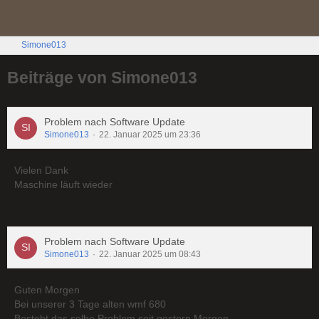
Simone013
Beiträge von Simone013
Problem nach Software Update
Simone013
22. Januar 2025 um 23:36
Vielen Dank
Maschine läuft wieder
Problem nach Software Update
Simone013
22. Januar 2025 um 08:43
Guten Morgen
Bei unserer 3 Tage alten wmf 680
Besteht das selbe Problem seit gestern Morgen