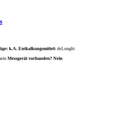
s
üge: k.A.
Entkalkungsmittel:
deLonghi
nein
Messgerät vorhanden? Nein