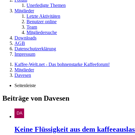
Unerledigte Themen
Mitglieder
Letzte Aktivitäten
Benutzer online
Team
Mitgliedersuche
Downloads
AGB
Datenschutzerklärung
Impressum
Kaffee-Welt.net - Das bohnenstarke Kaffeeforum!
Mitglieder
Davesen
Seitenleiste
Beiträge von Davesen
Keine Flüssigkeit aus dem kaffeeauslas