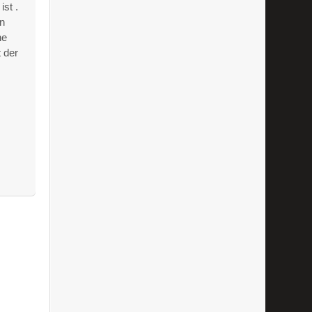
ist .
en
ne
 der