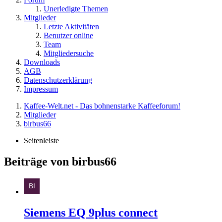
Unerledigte Themen
Mitglieder
Letzte Aktivitäten
Benutzer online
Team
Mitgliedersuche
Downloads
AGB
Datenschutzerklärung
Impressum
Kaffee-Welt.net - Das bohnenstarke Kaffeeforum!
Mitglieder
birbus66
Seitenleiste
Beiträge von birbus66
Siemens EQ 9plus connect