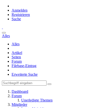
Anmelden
Registrieren
Suche
Alles
Alles
Artikel
Seiten
Forum
Filebase-Eintrag
Erweiterte Suche
Dashboard
Forum
Unerledigte Themen
Mitglieder