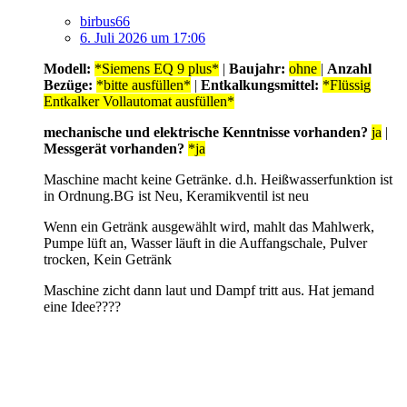
birbus66
6. Juli 2026 um 17:06
Modell:
*Siemens EQ 9 plus*
|
Baujahr:
ohne
|
Anzahl
Bezüge:
*bitte ausfüllen*
|
Entkalkungsmittel:
*Flüssig
Entkalker Vollautomat ausfüllen*
mechanische und elektrische Kenntnisse vorhanden?
ja
|
Messgerät vorhanden?
*ja
Maschine macht keine Getränke. d.h. Heißwasserfunktion ist
in Ordnung.BG ist Neu, Keramikventil ist neu
Wenn ein Getränk ausgewählt wird, mahlt das Mahlwerk,
Pumpe lüft an, Wasser läuft in die Auffangschale, Pulver
trocken, Kein Getränk
Maschine zicht dann laut und Dampf tritt aus. Hat jemand
eine Idee????