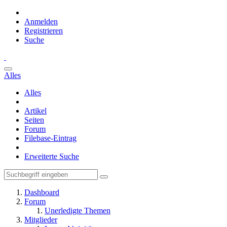
Anmelden
Registrieren
Suche
Alles
Alles
Artikel
Seiten
Forum
Filebase-Eintrag
Erweiterte Suche
Dashboard
Forum
Unerledigte Themen
Mitglieder