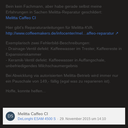
Bein kein Fachmann, aber habe gerade selbst meine
Erfahrungen in Sachen Melitta-Reparatur geschildert:
Melitta Caffeo CI
Hier gibt's Reparaturanleitungen für Melitta-KVA:
http://www.coffeemakers.de/infocenter/mel…affeo-reparatur
Exemplarisch zwei Fehlerbild-Beschreibungen:
- Drainage-Ventil defekt: Kaffeewasser im Trester, Kaffeereste in
Expansionskammer
- Keramik-Ventil defekt: Kaffeewasser in Auffangschale,
unbefriedigendes Milchschaumergebnis
Bei Abwicklung via autorisierten Melitta-Betrieb wird immer nur
ein Pauschale von 149,- fällig (egal was zu reparieren ist).
Hoffe, konnte helfen...
Melitta Caffeo CI
DeLonghi ESAM 4500 S
29. November 2015 um 14:10