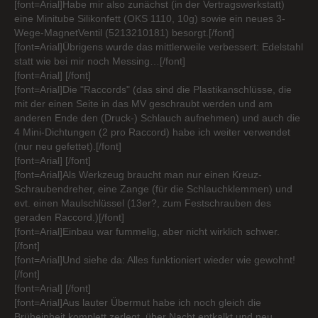
[font=Arial]Habe mir also zunächst (in der Vertragswerkstatt)
eine Minitube Silikonfett (OKS 1110, 10g) sowie ein neues 3-
Wege-MagnetVentil (5213210181) besorgt.[/font]
[font=Arial]Übrigens wurde das mittlerweile verbessert: Edelstahl
statt wie bei mir noch Messing…[/font]
[font=Arial] [/font]
[font=Arial]Die "Raccords" (das sind die Plastikanschlüsse, die
mit der einen Seite in das MV geschraubt werden und am
anderen Ende den (Druck-) Schlauch aufnehmen) und auch die
4 Mini-Dichtungen (2 pro Raccord) habe ich weiter verwendet
(nur neu gefettet).[/font]
[font=Arial] [/font]
[font=Arial]Als Werkzeug braucht man nur einen Kreuz-
Schraubendreher, eine Zange (für die Schlauchklemmen) und
evt. einen Maulschlüssel (13er?, zum Festschrauben des
geraden Raccord.)[/font]
[font=Arial]Einbau war fummelig, aber nicht wirklich schwer.
[/font]
[font=Arial]Und siehe da: Alles funktioniert wieder wie gewohnt!
[/font]
[font=Arial] [/font]
[font=Arial]Aus lauter Übermut habe ich noch gleich die
Brüheinheit komplett zerlegt, über Nacht entkalkt und neu