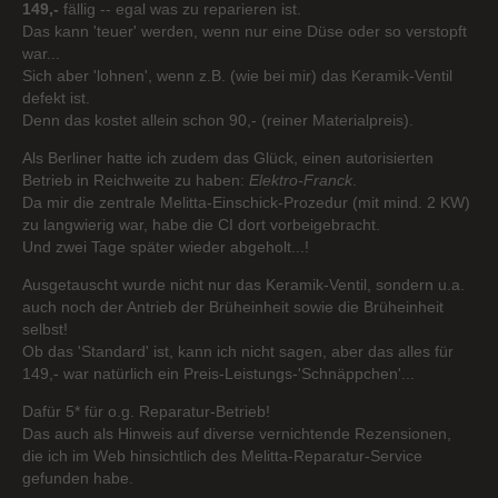
149,-
fällig -- egal was zu reparieren ist.
Das kann 'teuer' werden, wenn nur eine Düse oder so verstopft
war...
Sich aber 'lohnen', wenn z.B. (wie bei mir) das Keramik-Ventil
defekt ist.
Denn das kostet allein schon 90,- (reiner Materialpreis).
Als Berliner hatte ich zudem das Glück, einen autorisierten
Betrieb in Reichweite zu haben:
Elektro-Franck
.
Da mir die zentrale Melitta-Einschick-Prozedur (mit mind. 2 KW)
zu langwierig war, habe die CI dort vorbeigebracht.
Und zwei Tage später wieder abgeholt...!
Ausgetauscht wurde nicht nur das Keramik-Ventil, sondern u.a.
auch noch der Antrieb der Brüheinheit sowie die Brüheinheit
selbst!
Ob das 'Standard' ist, kann ich nicht sagen, aber das alles für
149,- war natürlich ein Preis-Leistungs-'Schnäppchen'...
Dafür 5* für o.g. Reparatur-Betrieb!
Das auch als Hinweis auf diverse vernichtende Rezensionen,
die ich im Web hinsichtlich des Melitta-Reparatur-Service
gefunden habe.