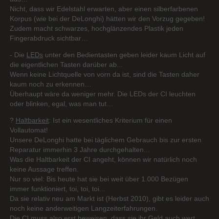
Nicht, dass wir Edelstahl erwarten, aber einen silberfarbenen
Korpus (wie bei der DeLonghi) hätten wir den Vorzug gegeben!
Zudem macht schwarzes, hochglänzendes Plastik jeden
Fingerabdruck sichtbar…
- Die
LEDs
unter den Bedientasten geben leider kaum Licht auf
die eigentlichen Tasten darüber ab...
Wenn keine Lichtquelle von vorn da ist, sind die Tasten daher
kaum noch zu erkennen…
Überhaupt wäre da weniger mehr. Die LEDs der CI leuchten
oder blinken, egal, was man tut…
?
Haltbarkeit
: Ist ein wesentliches Kriterium für einen
Vollautomat!
Unsere DeLonghi hatte bei täglichem Gebrauch bis zur ersten
Reparatur immerhin 3 Jahre durchgehalten...
Was die Haltbarkeit der CI angeht, können wir natürlich noch
keine Aussage treffen.
Nur so viel: Bis heute hat sie bei weit über 1.000 Bezügen
immer funktioniert, toi, toi, toi...
Da sie relativ neu am Markt ist (Herbst 2010), gibt es leider auch
noch keine anderweitigen Langzeiterfahrungen.
Die CI muss also erst beweisen, dass sie ihr Geld auch wert