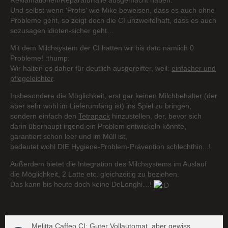
Reklamationen/Reparaturfälle ausgemacht haben.
Und selbst wenn 'Profis' wie Mike beweisen, dass es auch ohne
Probleme geht, so zeigt doch die CI unzweifelhaft, dass es auch
sozusagen idioten-sicher geht…
Mit dem Milchsystem der CI hatten wir bis dato nämlich 0
Probleme! :thump:
Wir halten es daher für deutlich ausgereifter, weil:
einfacher und
pflegeleichter
.
Insbesondere die Möglichkeit, erst gar
keinen Milchbehälter
(der
aber sehr wohl im Lieferumfang ist) ins Spiel zu bringen,
sondern einfach den
Tetrapack
hinzustellen, der, bevor sich
darin überhaupt irgend ein Problem entwickeln könnte,
garantiert schon leer und im Müll ist,
bedeutet wohl DIE Hygiene-Problem-Prävention schlechthin...!
Außerdem bietet die Integration des Milchsystems im Auslauf
die Möglichkeit, 2 Latte etc. gleichzeitig zu beziehen.
Das kann bis heute doch keine DeLonghi…!
Melitta Caffeo CI: Guter Vollautomat, aber gewiss