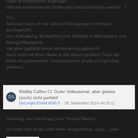
Oder ist Einschicken angesagt?
Und wie kostenintensiv dürfte das (voraussichtlich) werden...?
P.S.:
Natürlich habe ich die üblichen Reinigungen mehrfach
durchgeführt,
also Entkalkung, Brüheinheit (mit Tablette) & Milchsystem (mit
Reinigerflüssigkeit).
Hat aber (gefühlt) keine Verbesserung gebracht.
Auch nicht mit einer Nadel in der linken (großen) Düse der
Milch-Ausgabeeinheit 'rumzustochern' (hatte ich irgendwo
gelesen)...
Melitta Caffeo CI: Guter Vollautomat, aber gewiss
(noch) nicht perfekt!
DeLonghi ESAM 4500 S
28. September 2014 um 20:11
Nachtrag zum Nachtrag (vom Thread-Starter):
Ich habe hier lange nicht mehr reingeschaut, sorry... :pein: