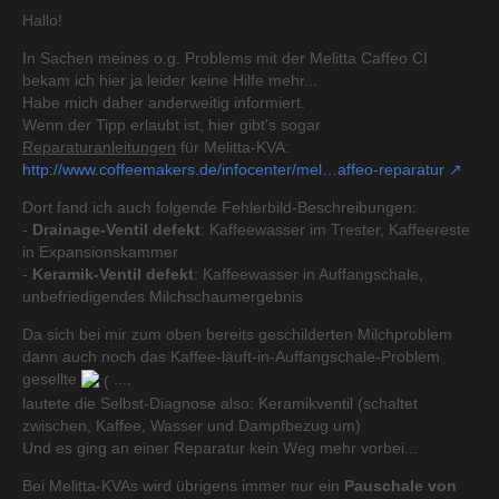
Hallo!
In Sachen meines o.g. Problems mit der Melitta Caffeo CI
bekam ich hier ja leider keine Hilfe mehr...
Habe mich daher anderweitig informiert.
Wenn der Tipp erlaubt ist, hier gibt's sogar
Reparaturanleitungen
für Melitta-KVA:
http://www.coffeemakers.de/infocenter/mel…affeo-reparatur
Dort fand ich auch folgende Fehlerbild-Beschreibungen:
-
Drainage-Ventil defekt
: Kaffeewasser im Trester, Kaffeereste
in Expansionskammer
-
Keramik-Ventil defekt
: Kaffeewasser in Auffangschale,
unbefriedigendes Milchschaumergebnis
Da sich bei mir zum oben bereits geschilderten Milchproblem
dann auch noch das Kaffee-läuft-in-Auffangschale-Problem
gesellte
...,
lautete die Selbst-Diagnose also: Keramikventil (schaltet
zwischen, Kaffee, Wasser und Dampfbezug um)
Und es ging an einer Reparatur kein Weg mehr vorbei...
Bei Melitta-KVAs wird übrigens immer nur ein
Pauschale von