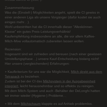
Zusammenfassung:
Was die (Einstell-) Möglichkeiten angeht, spielt die CI gewiss in
einer anderen Liga als unsere Vorgänger (dafür kostet sie auch
einiges mehr…).
Wohl unbestritten hat die CI innerhalb dieser "Alleskönner-
Klasse" ein gutes Preis-Leistungsverhältnis!
Kaufempfehlung insbesondere an alle, die vor allem Kaffee-
Milch-Mixe vollautomatisch zubereiten lassen wollen.
Rezension:
Insgesamt sind wir zufrieden und bereuen (nach einer gewissen
Umstellungsphase…) unsere Kauf-Entscheidung bislang nicht!
Hier unsere (vergleichenden) Erfahrungen:
+ Kaufkriterium für uns war die Möglichkeit,
Milch direkt aus dem
Tetrapack
zu beziehen.
Zudem ist bei der CI das
Milchsystem in der Ausgabeeinheit
integriert
, leicht herausnehmbar und so effektiv zu reinigen.
Mit dem Milch-System und auch -Behälter der DeLonghi hatten
wir immer wieder (Hygiene-) Probleme…
+ Mit dem
Milchschaum
klappte es auf Anhieb problemlos.