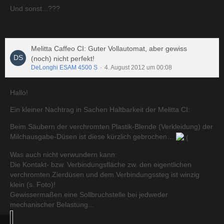
Und sonst...???
Melitta Caffeo CI: Guter Vollautomat, aber gewiss
(noch) nicht perfekt!
DeLonghi ESAM 4500 S
4. August 2012 um 00:08
Hallo!
Ein kleiner Nachtrag in Sachen Haltbarkeit der Melitta CI:
Beim Säubern der verchromten Plastik-Blende (Verkleidung) der
Milchausgabe-Düsen ist diese kürzlich gebrochen…
Was auch nicht verwundern kann:
Die Kontakt- bzw. Verbindungsfläche zw. den eigentlichen
verchromten Zierdüsen und dem Verbindungssteg ist winzig
klein (s. Foto)!
Gewissermaßen eine Sollbruchstelle bei jedweder
mechanischer Belastung...