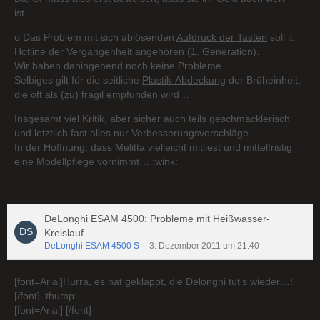
ist…
o Das Problem mit sich ablösenden
Aufdruck der Tasten
soll lt.
Hotline der Vergangenheit angehören (1. Generation).
Wir haben dahingehend noch keine Probleme.
Selbiges gilt für die seitliche
Plastik-Abdeckung
der Brüheinheit,
die oft als (zu) fragil empfunden wird…
Insgesamt viel Kritik, aber sicher auch teils geschmäcklerisch
und letztlich fast alles nur Verbesserungsvorschläge.
In der Hoffnung, dass Melitta vielleicht mitliest und mittelfristig
eine Modellpflege vornimmt… :wink:
DeLonghi ESAM 4500: Probleme mit Heißwasser-
Kreislauf
DeLonghi ESAM 4500 S
3. Dezember 2011 um 21:40
[font=Arial]Hurra, es hat geklappt, die Delonghi tut’s wieder…!
[/font] :thump:
[font=Arial] [/font]