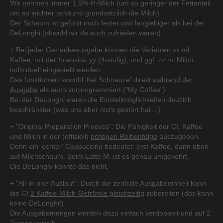
Wir nehmen immer 1,5%-H-Milch (um so geringer der Fettanteil,
um so leichter schäumt grundsätzlich die Milch).
Der Schaum ist gefühlt noch fester und langlebiger als bei der
DeLonghi (obwohl wir da auch zufrieden waren).
+ Bei jeder Getränkeausgabe können die Variablen xx ml
Kaffee, mit der Intensität yy (4-stufig), und ggf. zz ml Milch
individuell eingestellt werden.
Das funktioniert sowohl 'frei Schnauze' direkt
während der
Ausgabe
als auch vorprogrammiert ("My Coffee").
Bei der DeLonghi waren die Einstellmöglichkeiten deutlich
beschränkter (was uns aber nicht gestört hat…).
+ "Original Preparation Process": Die Fähigkeit der CI, Kaffee
und Milch in der (offiziell)
richtigen Reihenfolge
auszugeben.
Denn ein 'echter' Cappuccino bedeutet: erst Kaffee, dann oben
auf Milchschaum. Beim Latte M. ist es genau umgekehrt.
Die DeLonghi konnte das nicht.
+ "All-in-one-Auslauf": Durch die zentrale Ausgabeeinheit kann
die CI
2 Kaffee-Milch-Getränke gleichzeitig
zubereiten (das kann
keine DeLonghi!).
Die Ausgabemengen werden dazu einfach verdoppelt und auf 2
Tassen verteilt.