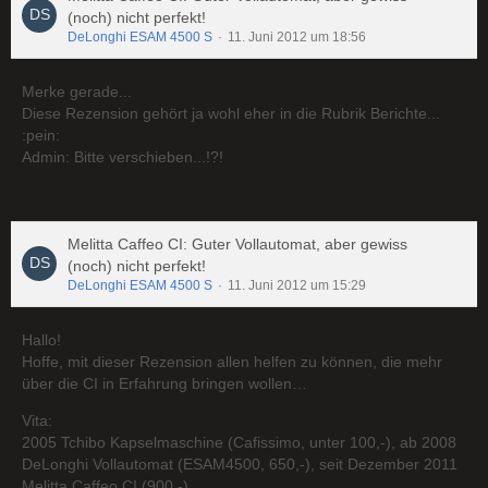
(noch) nicht perfekt!
DeLonghi ESAM 4500 S
11. Juni 2012 um 18:56
Merke gerade...
Diese Rezension gehört ja wohl eher in die Rubrik Berichte...
:pein:
Admin: Bitte verschieben...!?!
Melitta Caffeo CI: Guter Vollautomat, aber gewiss
(noch) nicht perfekt!
DeLonghi ESAM 4500 S
11. Juni 2012 um 15:29
Hallo!
Hoffe, mit dieser Rezension allen helfen zu können, die mehr
über die CI in Erfahrung bringen wollen…
Vita:
2005 Tchibo Kapselmaschine (Cafissimo, unter 100,-), ab 2008
DeLonghi Vollautomat (ESAM4500, 650,-), seit Dezember 2011
Melitta Caffeo CI (900,-).