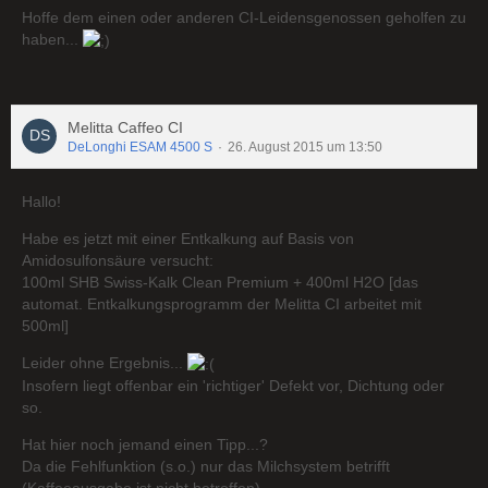
Hoffe dem einen oder anderen CI-Leidensgenossen geholfen zu
haben...
Melitta Caffeo CI
DeLonghi ESAM 4500 S
26. August 2015 um 13:50
Hallo!
Habe es jetzt mit einer Entkalkung auf Basis von
Amidosulfonsäure versucht:
100ml SHB Swiss-Kalk Clean Premium + 400ml H2O [das
automat. Entkalkungsprogramm der Melitta CI arbeitet mit
500ml]
Leider ohne Ergebnis...
Insofern liegt offenbar ein 'richtiger' Defekt vor, Dichtung oder
so.
Hat hier noch jemand einen Tipp...?
Da die Fehlfunktion (s.o.) nur das Milchsystem betrifft