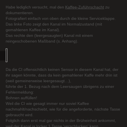
Habe lediglich versucht, mal den
Kaffee-Zuführschacht
zu
dokumentieren.
Fotografiert einfach von oben durch die kleine Serviceklappe.
Das linke Foto zeigt den Kanal im Normalzustand (mit
gemahlenen Kaffee im Kanal).
Das rechte den (leergesaugten) Kanal mit einem
reingeschobenen Maßband (s. Anhang).
Da die CI offensichtlich keinen Sensor in diesem Kanal hat, der
ihr sagen könnte, dass da kein gemahlener Kaffe mehr drin ist
(weil gemeinerweise leergesaugt…),
führte der 1. Bezug nach dem Leersaugen übrigens zu einer
Fehlermeldung:
Bohnen auffüllen!
Weil die CI wie gesagt immer nur soviel Kaffee
nachmahlt/nachschiebt, wie für die angeforderte, nächste Tasse
gebraucht wird.
Folglich dann erst mal gar nichts in der Brüheinheit ankommt,
weil der Kanal ja locker 1 Tasse 'verschlucken' kann.