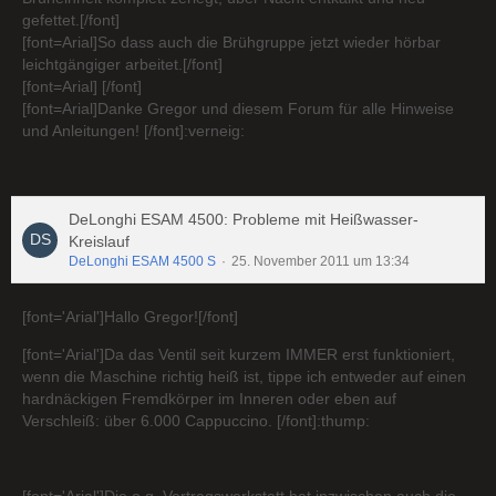
gefettet.[/font]
[font=Arial]So dass auch die Brühgruppe jetzt wieder hörbar
leichtgängiger arbeitet.[/font]
[font=Arial] [/font]
[font=Arial]Danke Gregor und diesem Forum für alle Hinweise
und Anleitungen! [/font]:verneig:
DeLonghi ESAM 4500: Probleme mit Heißwasser-
Kreislauf
DeLonghi ESAM 4500 S
25. November 2011 um 13:34
[font='Arial']Hallo Gregor![/font]
[font='Arial']Da das Ventil seit kurzem IMMER erst funktioniert,
wenn die Maschine richtig heiß ist, tippe ich entweder auf einen
hardnäckigen Fremdkörper im Inneren oder eben auf
Verschleiß: über 6.000 Cappuccino. [/font]:thump: