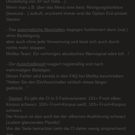
Umstellung von XP auf Vista…).
Wenn man z.B. über das Menü eine best. Reinigungsfunktion
(bewusst…) aufruft, erscheint immer erst die Option Exit anstatt
Starten.
- Das
automatische Abschalten
dagegen funktioniert dann (nat.)
ohne Bestätigung,
aber auch ohne jede Vorwarnung und lässt sich auch durch
nichts mehr stoppen.
Melitta-Team: Ein vorheriges akustisches Warnsignal wäre toll…!
- Der
Ausschaltknopf
reagiert regelmäßig erst nach
mehrmaligen Betätigen.
Dieser Fehler wird bereits in den FAQ bei Melitta beschrieben:
"Halten Sie den Ein/Ausschalter einfach etwas länger
gedrückt…"
-
Design
: Es gibt die CI in 3 Farbvarianten: 101= Front silber,
Korpus schwarz; 102= Front+Korpus weiß; 103= Front+Korpus
schwarz.
Der Korpus ist also auch bei der silbernen Ausführung schwarz
(zudem glänzendes Plastik)!
Von der Seite betrachtet sieht die CI daher wenig ansprechend
aus…