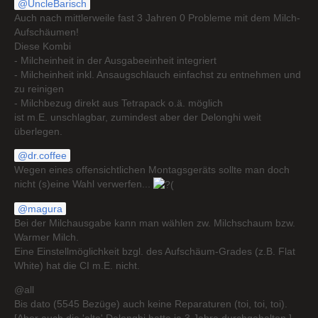
UncleBarisch
Auch nach mittlerweile fast 3 Jahren 0 Probleme mit dem Milch-
Aufschäumen!
Diese Kombi
- Milcheinheit in der Ausgabeeinheit integriert
- Milcheinheit inkl. Ansaugschlauch einfachst zu entnehmen und
zu reinigen
- Milchbezug direkt aus Tetrapack o.ä. möglich
ist m.E. unschlagbar, zumindest aber der Delonghi weit
überlegen.
dr.coffee
Wegen eines offensichtlichen Montagsgeräts sollte man doch
nicht (s)eine Wahl verwerfen...
magura
Bei der Milchausgabe kann man wählen zw. Milchschaum bzw.
Warmer Milch.
Eine Einstellmöglichkeit bzgl. des Aufschäum-Grades (z.B. Flat
White) hat die CI m.E. nicht.
@all
Bis dato (5545 Bezüge) auch keine Reparaturen (toi, toi, toi).