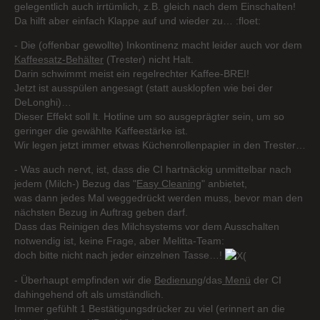
gelegentlich auch irrtümlich, z.B. gleich nach dem Einschalten!
Da hilft aber einfach Klappe auf und wieder zu… :floet:
- Die (offenbar gewollte) Inkontinenz macht leider auch vor dem
Kaffeesatz-Behälter
(Trester) nicht Halt.
Darin schwimmt meist ein regelrechter Kaffee-BREI!
Jetzt ist ausspülen angesagt (statt ausklopfen wie bei der
DeLonghi)…
Dieser Effekt soll lt. Hotline um so ausgeprägter sein, um so
geringer die gewählte Kaffeestärke ist.
Wir legen jetzt immer etwas Küchenrollenpapier in den Trester…
- Was auch nervt, ist, dass die CI hartnäckig unmittelbar nach
jedem (Milch-) Bezug das "
Easy Cleaning
" anbietet,
was dann jedes Mal weggedrückt werden muss, bevor man den
nächsten Bezug in Auftrag geben darf.
Dass das Reinigen des Milchsystems vor dem Ausschalten
notwendig ist, keine Frage, aber Melitta-Team:
doch bitte nicht nach jeder einzelnen Tasse…!
- Überhaupt empfinden wir die
Bedienung
/das
Menü
der CI
dahingehend oft als umständlich.
Immer gefühlt 1 Bestätigungsdrücker zu viel (erinnert an die