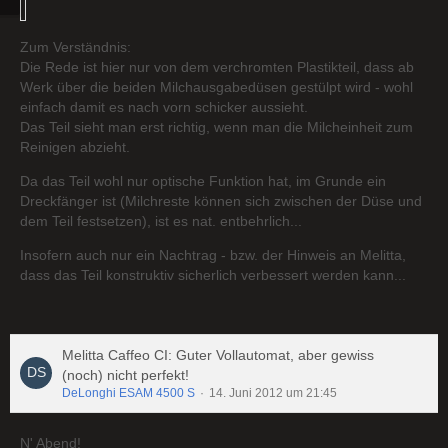
Zum Verständnis:
Die Rede ist hier nur von dem verchromten Plastikteil, dass ab
Werk über die beiden Milchausgabedüsen gestülpt wird - wohl
einfach damit es nach vorn schicker aussieht.
Das Teil sieht man erst richtig, wenn man die Milcheinheit zum
Reinigen abzieht.
Da das Teil wohl nur optische Funktion hat, im Grunde ein
Dreckfänger ist (Milchreste können sich zwischen der Düse und
dem Teil festsetzen), ist es nat. entbehrlich...
Insofern auch nur ein Nachtrag - bzw. der Hinweis an Melitta,
dass das Teil konstruktiv sicherlich verbessert werden kann...
Melitta Caffeo CI: Guter Vollautomat, aber gewiss
(noch) nicht perfekt!
DeLonghi ESAM 4500 S
14. Juni 2012 um 21:45
N' Abend!