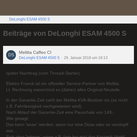
DeLonghi ESAM 4500 S
Beiträge von DeLonghi ESAM 4500 S
Melitta Caffeo CI
DeLonghi ESAM 4500 S
29. Januar 2018 um 18:13
später Nachtrag (vom Thread-Starter):
Elektro Franck ist ein offizieller Service-Partner von Melitta.
Lt. Rechnung waren/sind es (daher) alles Original-Neuteile.
In der Garantie-Zeit zahlt der Melitta-KVA-Besitzer nix (so nicht
z.B. Fahrlässigkeit nachgewiesen wird).
Nach Ablauf der Garantie-Zeit eine Pauschale von 149,-.
Wie gesagt:
Das kann 'teuer' werden, wenn nur eine Düse oder so verstopft
war...
Sich aber 'lohnen', wenn z.B. (wie bei mir) das Keramik-Ventil