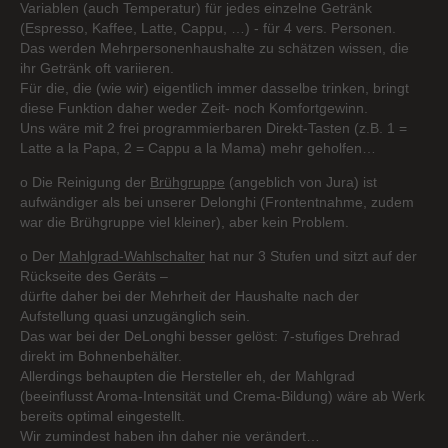
Variablen (auch Temperatur) für jedes einzelne Getränk
(Espresso, Kaffee, Latte, Cappu, …) - für 4 vers. Personen.
Das werden Mehrpersonenhaushalte zu schätzen wissen, die
ihr Getränk oft variieren.
Für die, die (wie wir) eigentlich immer dasselbe trinken, bringt
diese Funktion daher weder Zeit- noch Komfortgewinn.
Uns wäre mit 2 frei programmierbaren Direkt-Tasten (z.B. 1 =
Latte a la Papa, 2 = Cappu a la Mama) mehr geholfen…
o Die Reinigung der
Brühgruppe
(angeblich von Jura) ist
aufwändiger als bei unserer Delonghi (Frontentnahme, zudem
war die Brühgruppe viel kleiner), aber kein Problem.
o Der
Mahlgrad-Wahlschalter
hat nur 3 Stufen und sitzt auf der
Rückseite des Geräts –
dürfte daher bei der Mehrheit der Haushalte nach der
Aufstellung quasi unzugänglich sein.
Das war bei der DeLonghi besser gelöst: 7-stufiges Drehrad
direkt im Bohnenbehälter.
Allerdings behaupten die Hersteller eh, der Mahlgrad
(beeinflusst Aroma-Intensität und Crema-Bildung) wäre ab Werk
bereits optimal eingestellt.
Wir zumindest haben ihn daher nie verändert…