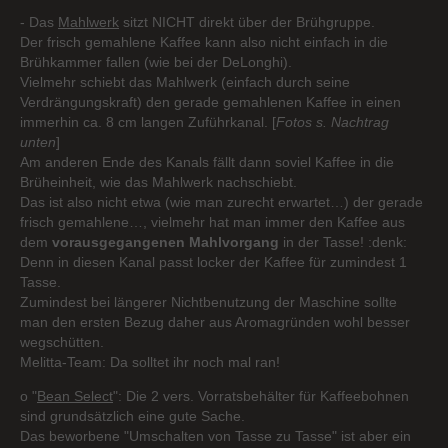
- Das
Mahlwerk
sitzt NICHT direkt über der Brühgruppe.
Der frisch gemahlene Kaffee kann also nicht einfach in die
Brühkammer fallen (wie bei der DeLonghi).
Vielmehr schiebt das Mahlwerk (einfach durch seine
Verdrängungskraft) den gerade gemahlenen Kaffee in einen
immerhin ca. 8 cm langen Zuführkanal. [
Fotos s. Nachtrag
unten
]
Am anderen Ende des Kanals fällt dann soviel Kaffee in die
Brüheinheit, wie das Mahlwerk nachschiebt.
Das ist also nicht etwa (wie man zurecht erwartet…) der gerade
frisch gemahlene…, vielmehr hat man immer den Kaffee aus
dem
vorausgegangenen Mahlvorgang
in der Tasse! :denk:
Denn in diesen Kanal passt locker der Kaffee für zumindest 1
Tasse.
Zumindest bei längerer Nichtbenutzung der Maschine sollte
man den ersten Bezug daher aus Aromagründen wohl besser
wegschütten.
Melitta-Team: Da solltet ihr noch mal ran!
o "
Bean Select
": Die 2 vers. Vorratsbehälter für Kaffeebohnen
sind grundsätzlich eine gute Sache.
Das beworbene "Umschalten von Tasse zu Tasse" ist aber ein