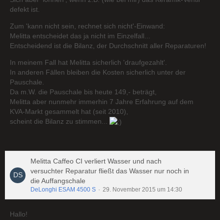
defekt ist.
Zum 'kann nicht sein, rechnet sich nicht'-Einwand:
Melitta entscheidet das ja nicht im Einzelfall...
Entscheidend ist die Bilanz, der Durchschnitt aller Reparaturen!
In meinem Fall hat Melitta sicherlich 'draufgezahlt'.
In anderen Fällen bleiben die Kosten sicherlich unter der
Pauschale.
Da m.W. die Pauschale bis heute 149,- beträgt,
Melitta aber nunmehr immerhin 7 Jahre Erfahrung auf dem
KVA-Markt gesammelt hat (seit 2010),
scheint die Bilanz zu stimmen...
Melitta Caffeo CI verliert Wasser und nach
versuchter Reparatur fließt das Wasser nur noch in
die Auffangschale
DeLonghi ESAM 4500 S
29. November 2015 um 14:30
Hallo!