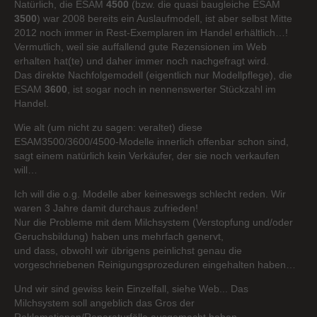
Natürlich, die ESAM
4500
(bzw. die quasi baugleiche ESAM
3500
) war 2008 bereits ein Auslaufmodell, ist aber selbst Mitte
2012 noch immer in Rest-Exemplaren im Handel erhältlich…!
Vermutlich, weil sie auffallend gute Rezensionen im Web
erhalten hat(te) und daher immer noch nachgefragt wird.
Das direkte Nachfolgemodell (eigentlich nur Modellpflege), die
ESAM
3600
, ist sogar noch in nennenswerter Stückzahl im
Handel.
Wie alt (um nicht zu sagen: veraltet) diese
ESAM3500/3600/4500-Modelle innerlich offenbar schon sind,
sagt einem natürlich kein Verkäufer, der sie noch verkaufen
will…
Ich will die o.g. Modelle aber keineswegs schlecht reden. Wir
waren 3 Jahre damit durchaus zufrieden!
Nur die Probleme mit dem Milchsystem (Verstopfung und/oder
Geruchsbildung) haben uns mehrfach genervt,
und dass, obwohl wir übrigens peinlichst genau die
vorgeschriebenen Reinigungsprozeduren eingehalten haben…
Und wir sind gewiss kein Einzelfall, siehe Web... Das
Milchsystem soll angeblich das Gros der