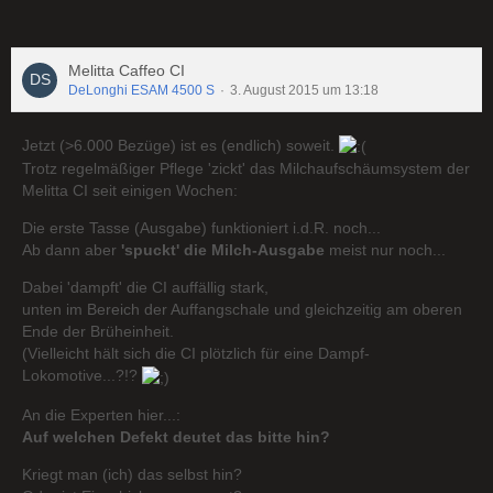
Melitta Caffeo CI
DeLonghi ESAM 4500 S
3. August 2015 um 13:18
Jetzt (>6.000 Bezüge) ist es (endlich) soweit.
Trotz regelmäßiger Pflege 'zickt' das Milchaufschäumsystem der
Melitta CI seit einigen Wochen:
Die erste Tasse (Ausgabe) funktioniert i.d.R. noch...
Ab dann aber
'spuckt' die Milch-Ausgabe
meist nur noch...
Dabei 'dampft' die CI auffällig stark,
unten im Bereich der Auffangschale und gleichzeitig am oberen
Ende der Brüheinheit.
(Vielleicht hält sich die CI plötzlich für eine Dampf-
Lokomotive...?!?
An die Experten hier...:
Auf welchen Defekt deutet das bitte hin?
Kriegt man (ich) das selbst hin?