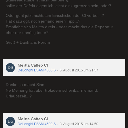
(Kaffeeausgabe ist nicht betroffen),
sollte der Defekt eigentlich leicht einzugrenzen sein, oder?
Oder geht jetzt nichts am Einschicken der CI vorbei...?
Hat dazu ggf. noch jemand einen Tipp...?
Empfiehlt sich Melitta direkt - oder macht das die Reparatur
eher nur unnötig teuer?
Gruß + Dank ans Forum
Melitta Caffeo CI
DeLonghi ESAM 4500 S
5. August 2015 um 21:57
Danke, ja macht Sinn.
Ne Meinung hat aber trotzdem scheinbar niemand.
Urlaubszeit...?
Melitta Caffeo CI
DeLonghi ESAM 4500 S
3. August 2015 um 14:50