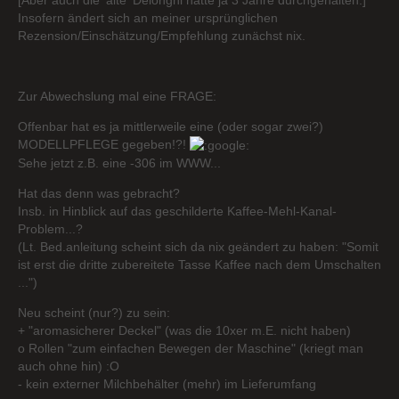
[Aber auch die 'alte' Delonghi hatte ja 3 Jahre durchgehalten.]
Insofern ändert sich an meiner ursprünglichen
Rezension/Einschätzung/Empfehlung zunächst nix.
Zur Abwechslung mal eine FRAGE:
Offenbar hat es ja mittlerweile eine (oder sogar zwei?)
MODELLPFLEGE gegeben!?!
Sehe jetzt z.B. eine -306 im WWW...
Hat das denn was gebracht?
Insb. in Hinblick auf das geschilderte Kaffee-Mehl-Kanal-
Problem...?
(Lt. Bed.anleitung scheint sich da nix geändert zu haben: "Somit
ist erst die dritte zubereitete Tasse Kaffee nach dem Umschalten
...")
Neu scheint (nur?) zu sein:
+ "aromasicherer Deckel" (was die 10xer m.E. nicht haben)
o Rollen "zum einfachen Bewegen der Maschine" (kriegt man
auch ohne hin) :O
- kein externer Milchbehälter (mehr) im Lieferumfang