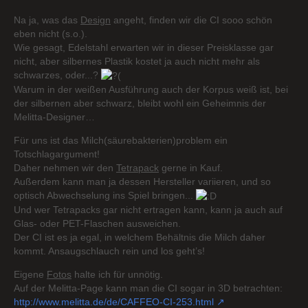
Na ja, was das
Design
angeht, finden wir die CI sooo schön
eben nicht (s.o.).
Wie gesagt, Edelstahl erwarten wir in dieser Preisklasse gar
nicht, aber silbernes Plastik kostet ja auch nicht mehr als
schwarzes, oder...?
Warum in der weißen Ausführung auch der Korpus weiß ist, bei
der silbernen aber schwarz, bleibt wohl ein Geheimnis der
Melitta-Designer…
Für uns ist das Milch(säurebakterien)problem ein
Totschlagargument!
Daher nehmen wir den
Tetrapack
gerne in Kauf.
Außerdem kann man ja dessen Hersteller variieren, und so
optisch Abwechselung ins Spiel bringen...
Und wer Tetrapacks gar nicht ertragen kann, kann ja auch auf
Glas- oder PET-Flaschen ausweichen.
Der CI ist es ja egal, in welchem Behältnis die Milch daher
kommt. Ansaugschlauch rein und los geht’s!
Eigene
Fotos
halte ich für unnötig.
Auf der Melitta-Page kann man die CI sogar in 3D betrachten:
http://www.melitta.de/de/CAFFEO-CI-253.html