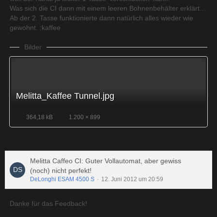
Was sich die CI dann mit einem leeren Bohnenbehälter erklärt…
Ab der 2. Tasse funktionierte dann natürlich alles wieder wie
gewohnt. :kaffee
Bilder
Melitta_Kaffee Tunnel.jpg
364,18 kB
1.200 × 899
Melitta Caffeo CI: Guter Vollautomat, aber gewiss
(noch) nicht perfekt!
DeLonghi ESAM 4500 S
12. Juni 2012 um 20:59
Danke für das Feedback!