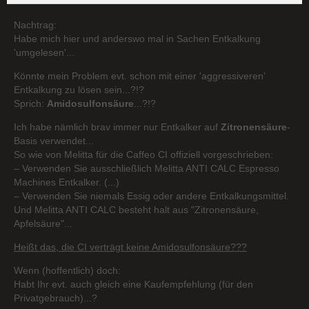
Nachtrag:
Habe mich hier und anderswo mal in Sachen Entkalkung
'umgelesen'...
Könnte mein Problem evt. schon mit einer 'aggressiveren'
Entkalkung zu lösen sein...?!?
Sprich:
Amidosulfonsäure
...?!?
Ich habe nämlich brav immer nur Entkalker auf
Zitronensäure
-
Basis verwendet...
So wie von Melitta für die Caffeo CI offiziell vorgeschrieben:
– Verwenden Sie ausschließlich Melitta ANTI CALC Espresso
Machines Entkalker. (...)
– Verwenden Sie niemals Essig oder andere Entkalkungsmittel.
Und Melitta ANTI CALC besteht halt aus "Zitronensäure,
Apfelsäure"...
Heißt das, die CI verträgt keine Amidosulfonsäure???
Wenn (hoffentlich) doch:
Habt Ihr evt. auch gleich eine Kaufempfehlung (für den
Privatgebrauch)...?