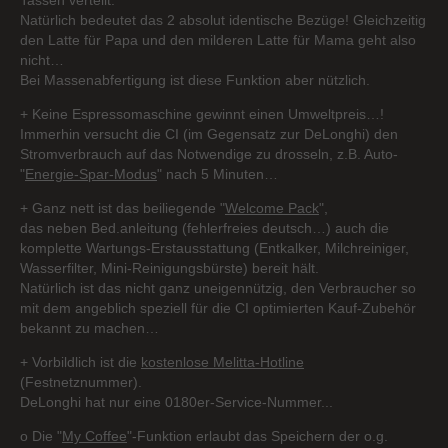
Natürlich bedeutet das 2 absolut identische Bezüge! Gleichzeitig
den Latte für Papa und den milderen Latte für Mama geht also
nicht…
Bei Massenabfertigung ist diese Funktion aber nützlich.
+ Keine Espressomaschine gewinnt einen Umweltpreis…!
Immerhin versucht die CI (im Gegensatz zur DeLonghi) den
Stromverbrauch auf das Notwendige zu drosseln, z.B. Auto-
"
Energie-Spar-Modus
" nach 5 Minuten…
+ Ganz nett ist das beiliegende "
Welcome Pack
",
das neben Bed.anleitung (fehlerfreies deutsch…) auch die
komplette Wartungs-Erstausstattung (Entkalker, Milchreiniger,
Wasserfilter, Mini-Reinigungsbürste) bereit hält.
Natürlich ist das nicht ganz uneigennützig, den Verbraucher so
mit dem angeblich speziell für die CI optimierten Kauf-Zubehör
bekannt zu machen…
+ Vorbildlich ist die
kostenlose Melitta-Hotline
(Festnetznummer).
DeLonghi hat nur eine 0180er-Service-Nummer...
o Die "
My Coffee
"-Funktion erlaubt das Speichern der o.g.