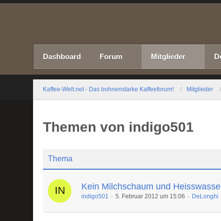
Dashboard
Forum
Mitglieder
D
Kaffee-Welt.net - Das bohnenstarke Kaffeeforum!
Mitglieder
Themen von indigo501
Thema
Kein Milchschaum und Heisswasse
indigo501
5. Februar 2012 um 15:06
DeLonghi