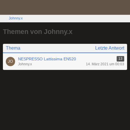
Johnny.x
Themen von Johnny.x
Thema
Letzte Antwort
NESPRESSO Lattissima EN520
13
Johnny.x
14. März 2021 um 00:03