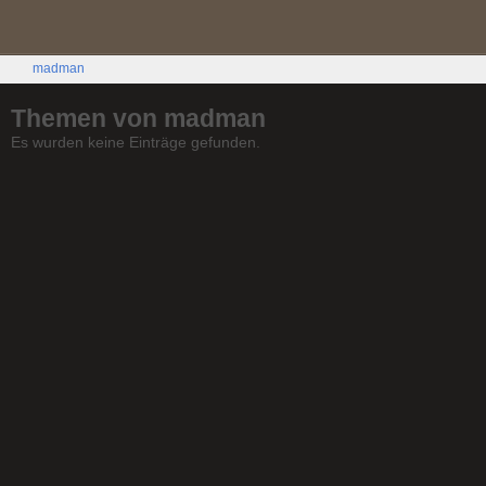
madman
Themen von madman
Es wurden keine Einträge gefunden.