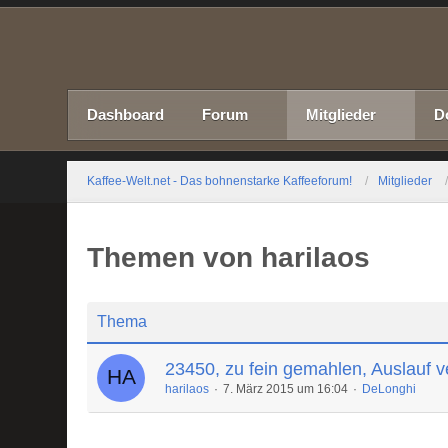
Dashboard
Forum
Mitglieder
D
Kaffee-Welt.net - Das bohnenstarke Kaffeeforum!
Mitglieder
Themen von harilaos
Thema
23450, zu fein gemahlen, Auslauf v
harilaos
7. März 2015 um 16:04
DeLonghi