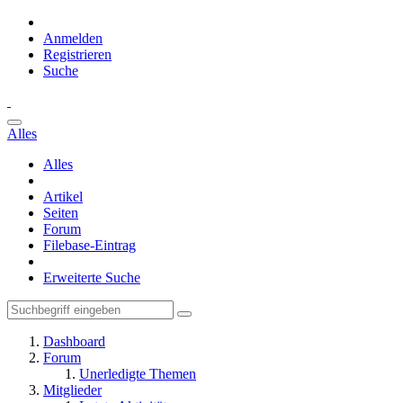
Anmelden
Registrieren
Suche
Alles
Alles
Artikel
Seiten
Forum
Filebase-Eintrag
Erweiterte Suche
Dashboard
Forum
Unerledigte Themen
Mitglieder