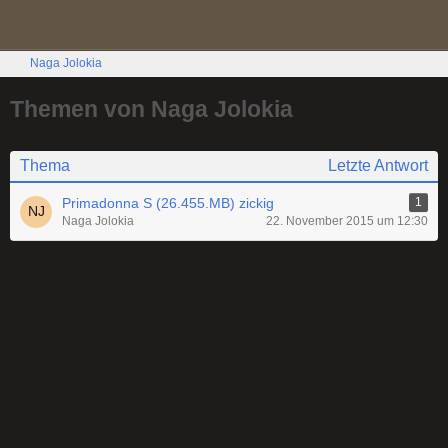
Naga Jolokia
Themen von Naga Jolokia
Thema
Letzte Antwort
Primadonna S (26.455.MB) zickig
1
Naga Jolokia
22. November 2015 um 12:30