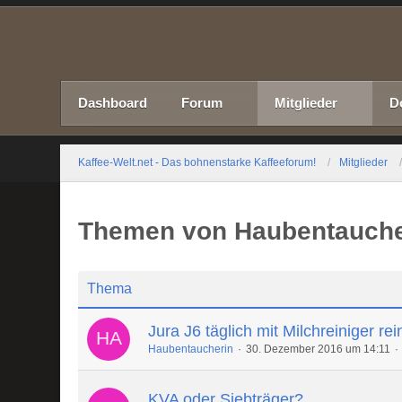
Dashboard
Forum
Mitglieder
D
Kaffee-Welt.net - Das bohnenstarke Kaffeeforum!
Mitglieder
Themen von Haubentauche
Thema
Jura J6 täglich mit Milchreiniger re
Haubentaucherin
30. Dezember 2016 um 14:11
KVA oder Siebträger?