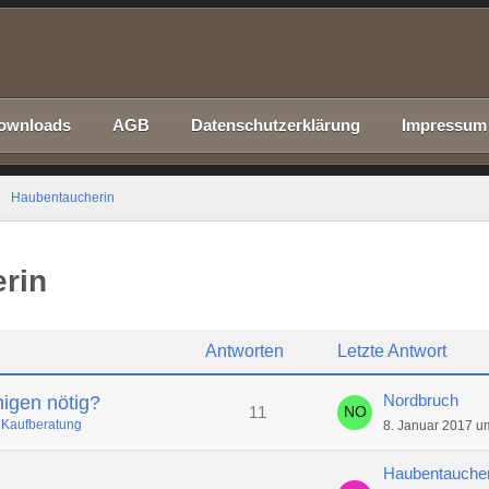
ownloads
AGB
Datenschutzerklärung
Impressum
Haubentaucherin
rin
Antworten
Letzte Antwort
Nordbruch
inigen nötig?
11
Kaufberatung
8. Januar 2017 u
Haubentaucher