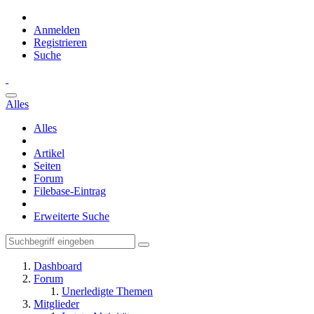
Anmelden
Registrieren
Suche
Alles
Alles
Artikel
Seiten
Forum
Filebase-Eintrag
Erweiterte Suche
Dashboard
Forum
Unerledigte Themen
Mitglieder