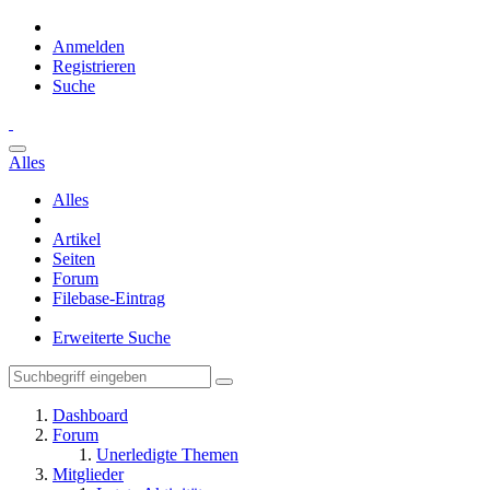
Anmelden
Registrieren
Suche
Alles
Alles
Artikel
Seiten
Forum
Filebase-Eintrag
Erweiterte Suche
Dashboard
Forum
Unerledigte Themen
Mitglieder