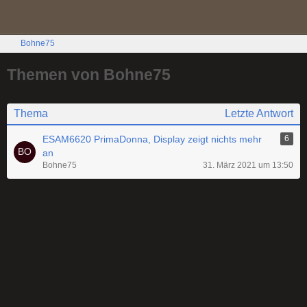
Bohne75
Themen von Bohne75
Thema
Letzte Antwort
ESAM6620 PrimaDonna, Display zeigt nichts mehr
6
an
Bohne75
31. März 2021 um 13:50