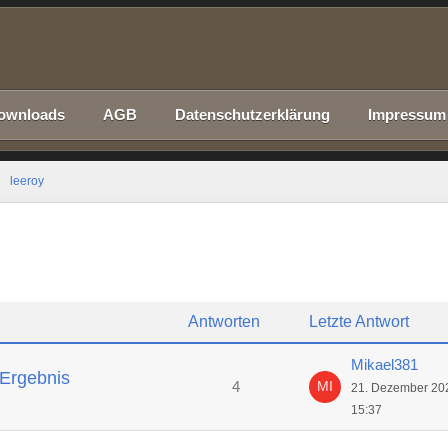
ownloads
AGB
Datenschutzerklärung
Impressum
leeroy
Antworten
Letzte Antwort
Mikael381
 Ergebnis
4
21. Dezember 20
15:37