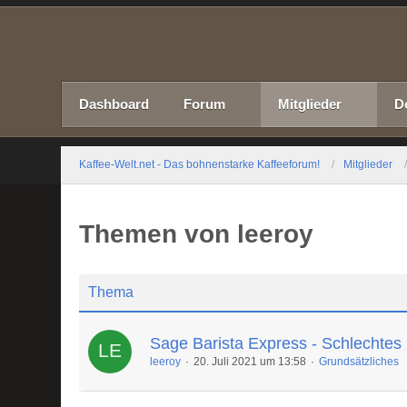
Dashboard
Forum
Mitglieder
D
Kaffee-Welt.net - Das bohnenstarke Kaffeeforum!
Mitglieder
Themen von leeroy
Thema
Sage Barista Express - Schlechtes
leeroy
20. Juli 2021 um 13:58
Grundsätzliches