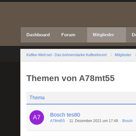
Dashboard
Forum
Mitglieder
D
Kaffee-Welt.net - Das bohnenstarke Kaffeeforum!
Mitglieder
Themen von A78mt55
Thema
Bosch tes80
A78mt55
11. Dezember 2021 um 17:49
Bosch