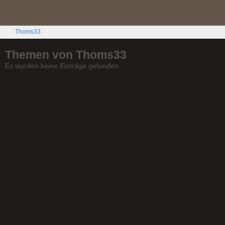
Thoms33
Themen von Thoms33
Es wurden keine Einträge gefunden.