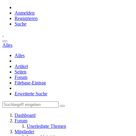
Anmelden
Registrieren
Suche
Alles
Alles
Artikel
Seiten
Forum
Filebase-Eintrag
Erweiterte Suche
Dashboard
Forum
Unerledigte Themen
Mitglieder