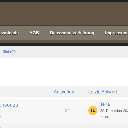
ownloads
AGB
Datenschutzerklärung
Impressum
Steini99
Antworten
Letzte Antwort
TeKa
ensor zu
24
30. Dezember 20
hi
23:06