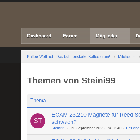
Dashboard
Forum
Mitglieder
D
Kaffee-Welt.net - Das bohnenstarke Kaffeeforum!
Mitglieder
Themen von Steini99
Thema
ECAM 23.210 Magnete für Reed S
schwach?
Steini99
19. September 2025 um 13:40
DeLong