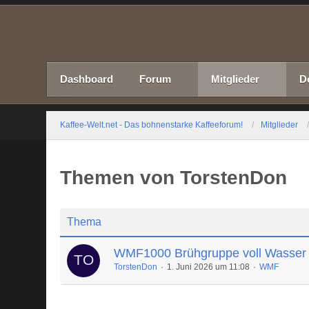
Dashboard
Forum
Mitglieder
D
Kaffee-Welt.net - Das bohnenstarke Kaffeeforum!
Mitglieder
Themen von TorstenDon
Thema
WMF1000 Brühgruppe voll Wasser
TorstenDon
1. Juni 2026 um 11:08
WMF