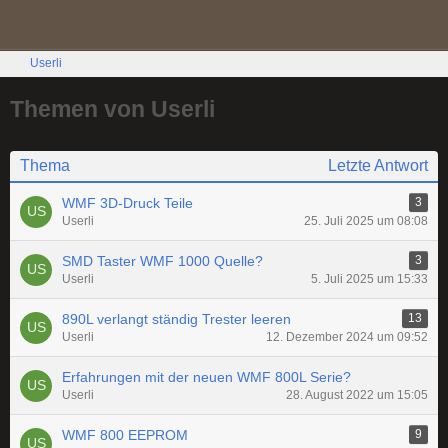
Userli
Themen von Userli
Thema
Letzte Antwort
WMF 3D-Druck Teile
3
Userli
25. Juli 2025 um 08:08
SMD Taster WMF 1000 Quelle?
3
Userli
5. Juli 2025 um 15:33
890L verlangt ständig Trester leeren
13
Userli
12. Dezember 2024 um 09:52
Erfahrungen mit der neuen WMF 800L Serie?
Userli
28. August 2022 um 15:05
WMF 800 EEPROM
9