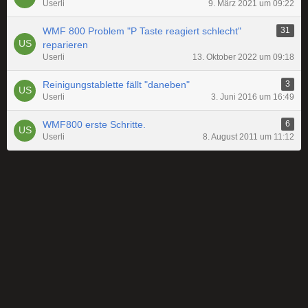
Userli
9. März 2021 um 09:22
WMF 800 Problem "P Taste reagiert schlecht"
31
reparieren
Userli
13. Oktober 2022 um 09:18
Reinigungstablette fällt "daneben"
3
Userli
3. Juni 2016 um 16:49
WMF800 erste Schritte.
6
Userli
8. August 2011 um 11:12