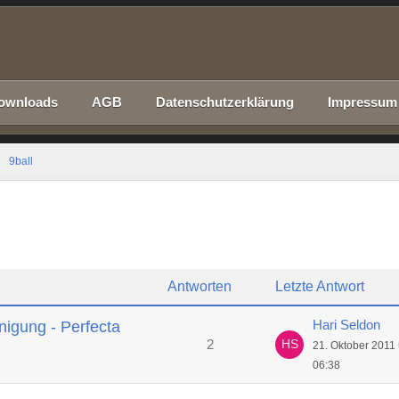
ownloads
AGB
Datenschutzerklärung
Impressum
9ball
Antworten
Letzte Antwort
Hari Seldon
nigung - Perfecta
2
21. Oktober 2011
06:38