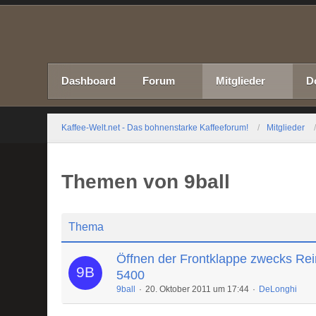
Dashboard
Forum
Mitglieder
D
Kaffee-Welt.net - Das bohnenstarke Kaffeeforum!
Mitglieder
Themen von 9ball
Thema
Öffnen der Frontklappe zwecks Rei
5400
9ball
20. Oktober 2011 um 17:44
DeLonghi