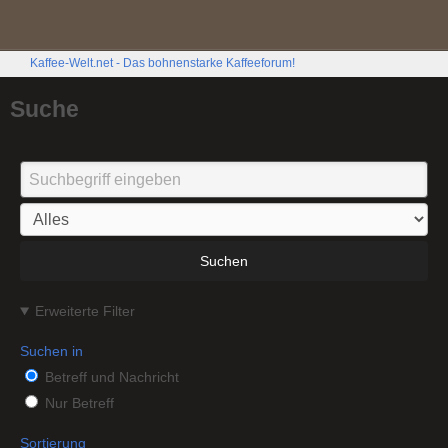
Kaffee-Welt.net - Das bohnenstarke Kaffeeforum!
Suche
Suchen
Erweiterte Filter
Suchen in
Betreff und Nachricht
Nur Betreff
Sortierung