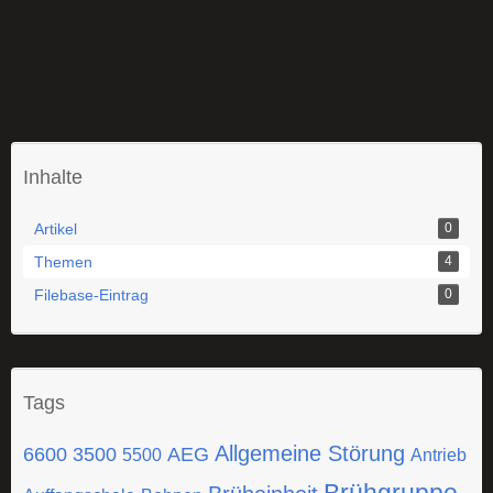
Inhalte
Artikel
0
Themen
4
Filebase-Eintrag
0
Tags
Allgemeine Störung
6600
3500
AEG
5500
Antrieb