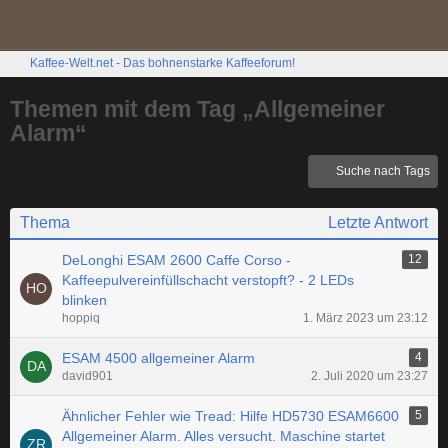
Kaffee-Welt.net - Das bohnenstarke Kaffeeforum!
Themen mit dem Tag „Allgemeiner
Alarm“
Suche nach Tags
Thema
Letzte Antwort
DeLonghi ESAM 2600 Caffe Corso -
12
Kaffeepulvereinfüllschacht verstopft? - 2 LEDs
blinken
hoppiq
1. März 2023 um 23:12
ESAM 4500 allgemeiner Alarm
4
david901
2. Juli 2020 um 23:27
Ähnlicher Fehler wie Tread: Hilfe HD5730 ESAM6600
5
Allgemeiner Alarm. Alles versucht. Maschine startet