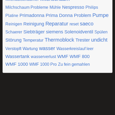
Nespresso
Milchschaum Probleme
Mühle
Philips
Pumpe
Primadonna
Prima Donna
Problem
Platine
Reparatur
saeco
Reinigung
Reinigen
reset
Siebträger
siemens
Solenoidventil
Schaerer
Spülen
Thermoblock
undicht
Störung
Trester
Temperatur
wasser
Verstopft
Wartung
Wasserkreislauf leer
Wassertank
WMF
WMF 800
wasserverlust
WMF 1000
WMF 1000 Pro
Zu fein gemahlen