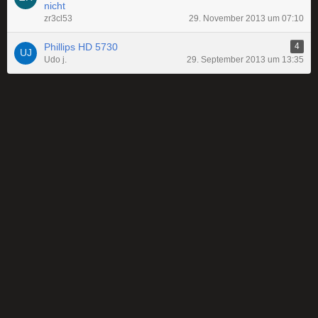
nicht
zr3cl53
29. November 2013 um 07:10
Phillips HD 5730
4
Udo j.
29. September 2013 um 13:35