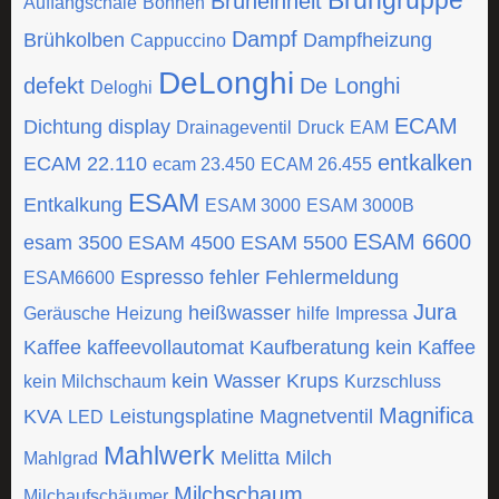
Brühgruppe
Brüheinheit
Auffangschale
Bohnen
Dampf
Brühkolben
Dampfheizung
Cappuccino
DeLonghi
defekt
De Longhi
Deloghi
ECAM
Dichtung
display
Drainageventil
Druck
EAM
entkalken
ECAM 22.110
ecam 23.450
ECAM 26.455
ESAM
Entkalkung
ESAM 3000
ESAM 3000B
ESAM 6600
esam 3500
ESAM 4500
ESAM 5500
Espresso
fehler
Fehlermeldung
ESAM6600
Jura
heißwasser
Geräusche
Heizung
hilfe
Impressa
Kaffee
kaffeevollautomat
Kaufberatung
kein Kaffee
kein Wasser
Krups
kein Milchschaum
Kurzschluss
Magnifica
KVA
Leistungsplatine
Magnetventil
LED
Mahlwerk
Melitta
Milch
Mahlgrad
Milchschaum
Milchaufschäumer