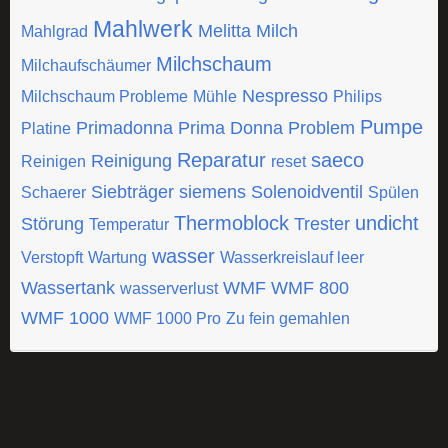
Mahlwerk
Melitta
Milch
Mahlgrad
Milchschaum
Milchaufschäumer
Nespresso
Milchschaum Probleme
Mühle
Philips
Pumpe
Primadonna
Prima Donna
Problem
Platine
Reparatur
saeco
Reinigung
Reinigen
reset
Siebträger
siemens
Solenoidventil
Schaerer
Spülen
Thermoblock
undicht
Störung
Trester
Temperatur
wasser
Verstopft
Wartung
Wasserkreislauf leer
Wassertank
WMF
WMF 800
wasserverlust
WMF 1000
WMF 1000 Pro
Zu fein gemahlen