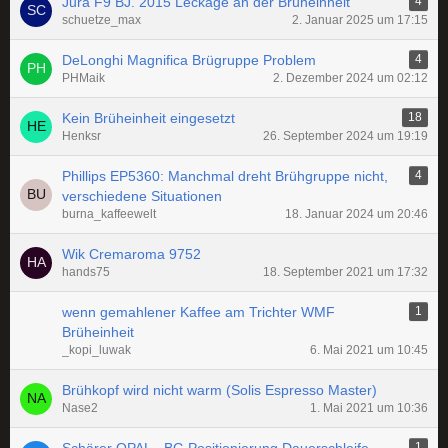
Jura F9 BJ. 2015 Leckage an der Brüheinheit
4
schuetze_max
2. Januar 2025 um 17:15
DeLonghi Magnifica Brügruppe Problem
4
PHMaik
2. Dezember 2024 um 02:12
Kein Brüheinheit eingesetzt
18
Henksr
26. September 2024 um 19:19
Phillips EP5360: Manchmal dreht Brühgruppe nicht,
4
verschiedene Situationen
burna_kaffeewelt
18. Januar 2024 um 20:46
Wik Cremaroma 9752
hands75
18. September 2021 um 17:32
wenn gemahlener Kaffee am Trichter WMF
1
Brüheinheit
_kopi_luwak
6. Mai 2021 um 10:45
Brühkopf wird nicht warm (Solis Espresso Master)
Nase2
1. Mai 2021 um 10:36
1