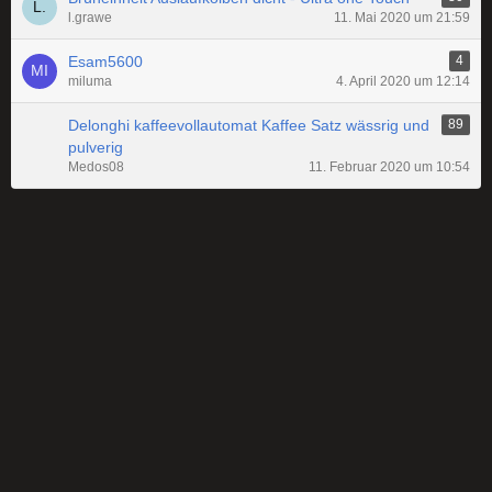
l.grawe
11. Mai 2020 um 21:59
Esam5600
4
miluma
4. April 2020 um 12:14
Delonghi kaffeevollautomat Kaffee Satz wässrig und
89
pulverig
Medos08
11. Februar 2020 um 10:54