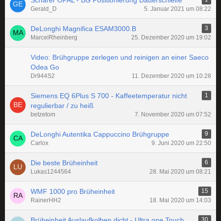
Schärer OPAL - BG Positionierung Dauerschleife
Gerald_D
5. Januar 2021 um 08:22
DeLonghi Magnifica ESAM3000.B
3
MarcelRheinberg
25. Dezember 2020 um 19:02
Video: Brühgruppe zerlegen und reinigen an einer Saeco
Odea Go
Dr944S2
11. Dezember 2020 um 10:28
Siemens EQ 6Plus S 700 - Kaffeetemperatur nicht
1
regulierbar / zu heiß
betzetom
7. November 2020 um 07:52
DeLonghi Autentika Cappuccino Brühgruppe
9
Carlox
9. Juni 2020 um 22:50
Die beste Brüheinheit
6
Lukas1244564
28. Mai 2020 um 08:21
WMF 1000 pro Brüheinheit
15
RainerHH2
18. Mai 2020 um 14:03
Brüheinheit Auslaufkolben dicht - Ultra one Touch
30