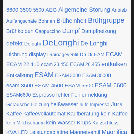
Allgemeine Störung
6600
3500
AEG
5500
Antrieb
Brühgruppe
Brüheinheit
Auffangschale
Bohnen
Dampf
Brühkolben
Dampfheizung
Cappuccino
DeLonghi
defekt
De Longhi
Deloghi
ECAM
Dichtung
display
Drainageventil
Druck
EAM
entkalken
ECAM 22.110
ecam 23.450
ECAM 26.455
ESAM
Entkalkung
ESAM 3000
ESAM 3000B
ESAM 6600
esam 3500
ESAM 4500
ESAM 5500
Espresso
fehler
Fehlermeldung
ESAM6600
Jura
heißwasser
Geräusche
Heizung
hilfe
Impressa
Kaffee
kaffeevollautomat
Kaufberatung
kein Kaffee
kein Wasser
Krups
kein Milchschaum
Kurzschluss
Magnifica
KVA
Leistungsplatine
Magnetventil
LED