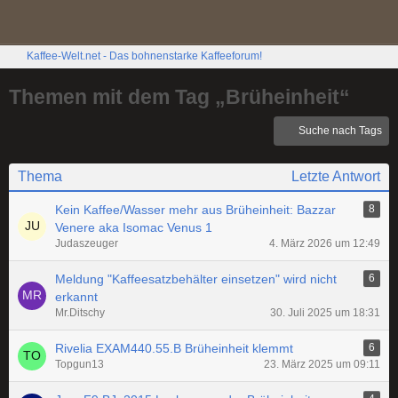
Kaffee-Welt.net - Das bohnenstarke Kaffeeforum!
Themen mit dem Tag „Brüheinheit“
Suche nach Tags
Thema
Letzte Antwort
Kein Kaffee/Wasser mehr aus Brüheinheit: Bazzar
8
Venere aka Isomac Venus 1
Judaszeuger
4. März 2026 um 12:49
Meldung "Kaffeesatzbehälter einsetzen" wird nicht
6
erkannt
Mr.Ditschy
30. Juli 2025 um 18:31
Rivelia EXAM440.55.B Brüheinheit klemmt
6
Topgun13
23. März 2025 um 09:11