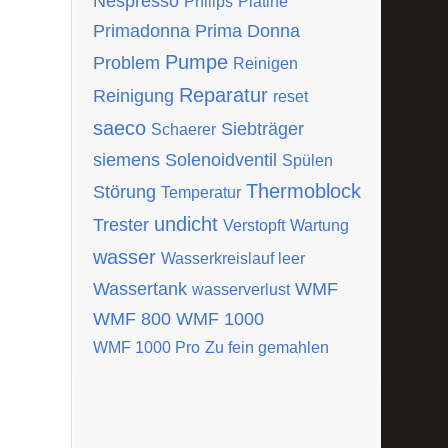
Nespresso
Philips
Platine
Primadonna
Prima Donna
Pumpe
Problem
Reinigen
Reparatur
Reinigung
reset
saeco
Siebträger
Schaerer
siemens
Solenoidventil
Spülen
Thermoblock
Störung
Temperatur
undicht
Trester
Verstopft
Wartung
wasser
Wasserkreislauf leer
Wassertank
WMF
wasserverlust
WMF 800
WMF 1000
WMF 1000 Pro
Zu fein gemahlen