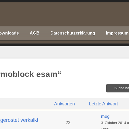
ownloads
AGB
Datenschutzerklärung
Impressum
rmoblock esam“
Suche na
Antworten
Letzte Antwort
mug
erostet verkalkt
23
3. Oktober 2014 