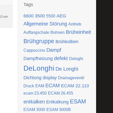
Tags
6600
3500
AEG
5500
13 um
Allgemeine Störung
Antrieb
Brüheinheit
Auffangschale
Bohnen
Brühgruppe
Brühkolben
Dampf
Cappuccino
defekt
Dampfheizung
Deloghi
DeLonghi
De Longhi
Dichtung
display
Drainageventil
ECAM
ECAM 22.110
Druck
EAM
ecam 23.450
ECAM 26.455
ESAM
entkalken
Entkalkung
ESAM 3000
ESAM 3000B