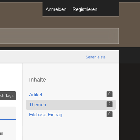
Anmelden
Registrieren
Seitenleiste
Inhalte
Artikel
0
ch Tags
Themen
2
Filebase-Eintrag
0
um