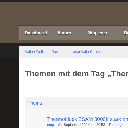
Dashboard
Forum
Mitglieder
D
Kaffee-Welt.net - Das bohnenstarke Kaffeeforum!
Themen mit dem Tag „The
Thema
Thermoblock ESAM 3000b stark ang
mug
24. September 2014 um 20:53
DeLonghi