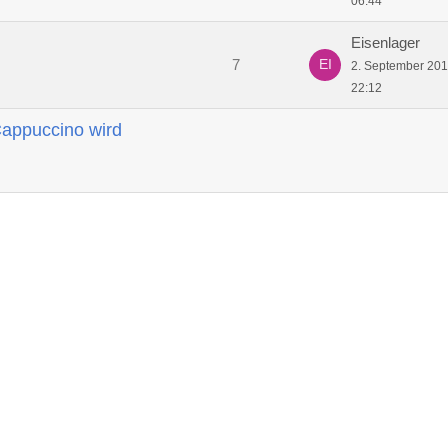
06:44
Eisenlager
7
2. September 20
22:12
appuccino wird