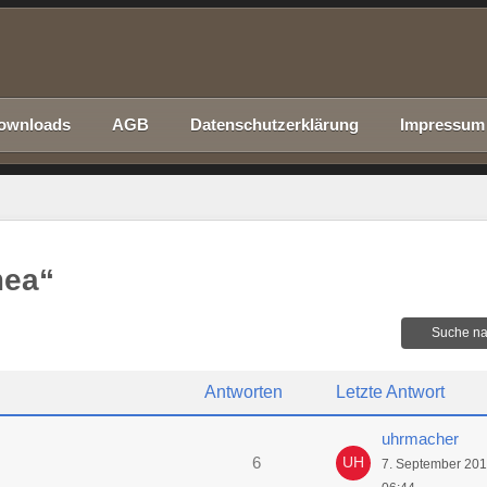
ownloads
AGB
Datenschutzerklärung
Impressum
mea“
Suche na
Antworten
Letzte Antwort
uhrmacher
6
7. September 20