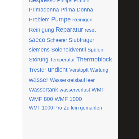
Nespresso
Philips
Platine
Primadonna
Prima Donna
Pumpe
Problem
Reinigen
Reparatur
Reinigung
reset
saeco
Siebträger
Schaerer
siemens
Solenoidventil
Spülen
Thermoblock
Störung
Temperatur
undicht
Trester
Verstopft
Wartung
wasser
Wasserkreislauf leer
Wassertank
WMF
wasserverlust
WMF 800
WMF 1000
WMF 1000 Pro
Zu fein gemahlen