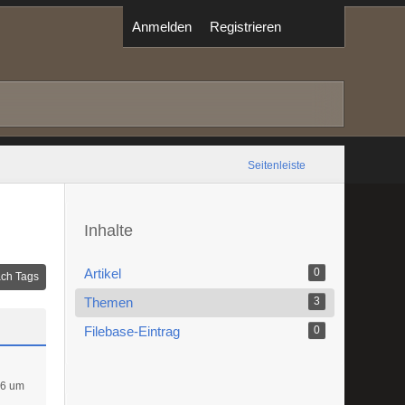
Anmelden
Registrieren
Seitenleiste
Inhalte
Artikel
0
ch Tags
Themen
3
Filebase-Eintrag
0
16 um