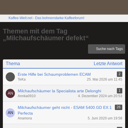
Kaffee-Welt.net - Das bohnenstarke Kaffeeforum!
Themen mit dem Tag
„Milchaufschäumer defekt“
Suche nach Tags
Thema
Letzte Antwort
Erste Hilfe bei Schaumproblemen ECAM
2
TeKa
25. Mai 2026 um 11:45
Milchaufschäumer la Specialista arte Delonghi
1
Annka0910
4. Dezember 2024 um 20:53
Milchaufschäumer geht nicht - ESAM 5400.GD EX:1
26
Perfecta
Anamora
5. Juni 2020 um 19:58