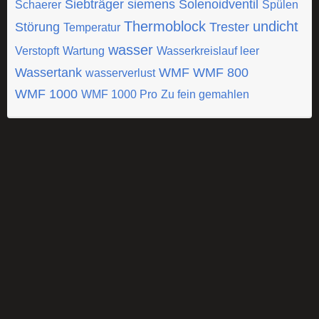
Siebträger
siemens
Solenoidventil
Schaerer
Spülen
Thermoblock
undicht
Störung
Trester
Temperatur
wasser
Verstopft
Wartung
Wasserkreislauf leer
Wassertank
WMF
WMF 800
wasserverlust
WMF 1000
WMF 1000 Pro
Zu fein gemahlen