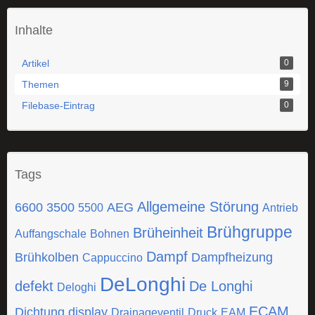
Inhalte
Artikel
0
Themen
9
Filebase-Eintrag
0
Tags
Allgemeine Störung
6600
3500
AEG
5500
Antrieb
Brühgruppe
Brüheinheit
Auffangschale
Bohnen
Dampf
Brühkolben
Dampfheizung
Cappuccino
DeLonghi
defekt
De Longhi
Deloghi
ECAM
Dichtung
display
Drainageventil
Druck
EAM