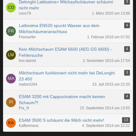
Delonghi Lattissima+ Milchaufschäumer schäumt
3
nicht mehr
coco79
1. März 2020 um 13:06
Lattissima EN520 spuckt Wasser aus dem
4
Milchschäumeranschluss
Freesurfer
1. Februar 2016 um 07:02
Kein Milchschaum ESAM 6600 (AEG CG 6600) -
4
Fehlersuche
lms-daniel
2. November 2015 um 17:54
Milchschaum funktioniert nicht mehr bei DeLonghi
3
23.450
matze3284
23. Juli 2015 um 22:20
ESAM 3200 mit Cappucinatore macht keinen
4
Schaum?!
Pia_R
15. September 2014 um 13:55
ESAM 3500 S schäumt die Milch nicht mehr!
13
Kaffeemaus
4. September 2014 um 22:22