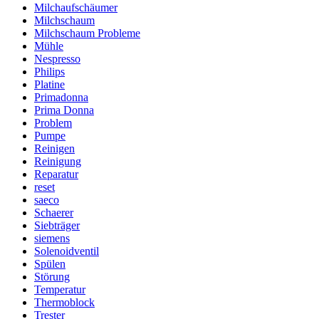
Milchaufschäumer
Milchschaum
Milchschaum Probleme
Mühle
Nespresso
Philips
Platine
Primadonna
Prima Donna
Problem
Pumpe
Reinigen
Reinigung
Reparatur
reset
saeco
Schaerer
Siebträger
siemens
Solenoidventil
Spülen
Störung
Temperatur
Thermoblock
Trester