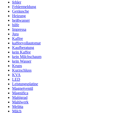
fehler
Fehlermeldung
Geräusche
Heizung
heißwasser
hilfe
Impressa
Jura
Kaffee
kaffeevollautomat
Kaufberatung
kein Kaffee
kein Milchschaum
kein Wasser
Krups
Kurzschluss
KVA
LED
Leistungsplatine
Magnetventil
Magnifica
Mahlgrad
Mahlwerk
Melitta
Milch