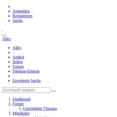
Anmelden
Registrieren
Suche
Alles
Alles
Artikel
Seiten
Forum
Filebase-Eintrag
Erweiterte Suche
Dashboard
Forum
Unerledigte Themen
Mitglieder