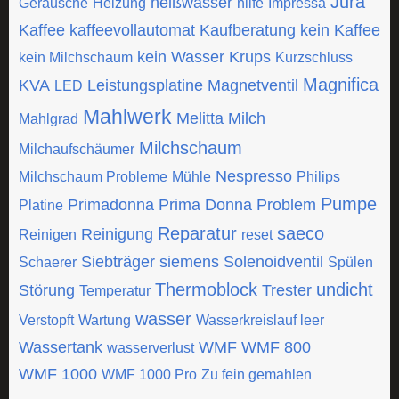
Jura
heißwasser
Geräusche
Heizung
hilfe
Impressa
Kaffee
kaffeevollautomat
Kaufberatung
kein Kaffee
kein Wasser
Krups
kein Milchschaum
Kurzschluss
Magnifica
KVA
Leistungsplatine
Magnetventil
LED
Mahlwerk
Melitta
Milch
Mahlgrad
Milchschaum
Milchaufschäumer
Nespresso
Milchschaum Probleme
Mühle
Philips
Pumpe
Primadonna
Prima Donna
Problem
Platine
Reparatur
saeco
Reinigung
Reinigen
reset
Siebträger
siemens
Solenoidventil
Schaerer
Spülen
Thermoblock
undicht
Störung
Trester
Temperatur
wasser
Verstopft
Wartung
Wasserkreislauf leer
Wassertank
WMF
WMF 800
wasserverlust
WMF 1000
WMF 1000 Pro
Zu fein gemahlen