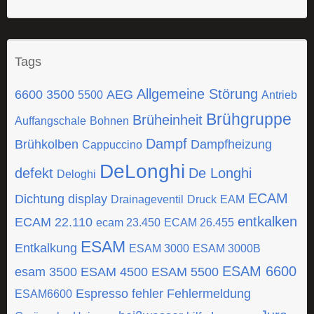
Tags
Allgemeine Störung
6600
3500
AEG
5500
Antrieb
Brühgruppe
Brüheinheit
Auffangschale
Bohnen
Dampf
Brühkolben
Dampfheizung
Cappuccino
DeLonghi
defekt
De Longhi
Deloghi
ECAM
Dichtung
display
Drainageventil
Druck
EAM
entkalken
ECAM 22.110
ecam 23.450
ECAM 26.455
ESAM
Entkalkung
ESAM 3000
ESAM 3000B
ESAM 6600
esam 3500
ESAM 4500
ESAM 5500
Espresso
fehler
Fehlermeldung
ESAM6600