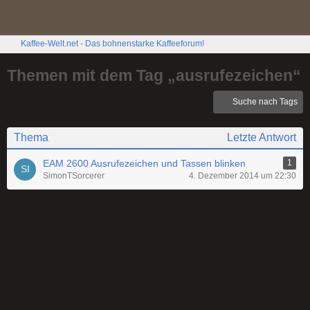
Kaffee-Welt.net - Das bohnenstarke Kaffeeforum!
Themen mit dem Tag „ausrufezeichen“
Suche nach Tags
Thema
Letzte Antwort
EAM 2600 Ausrufezeichen und Tassen blinken
1
SimonTSorcerer
4. Dezember 2014 um 22:30