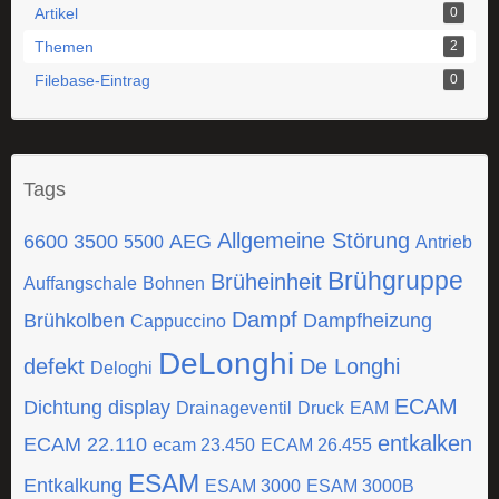
Artikel
0
Themen
2
Filebase-Eintrag
0
Tags
Allgemeine Störung
6600
3500
AEG
5500
Antrieb
Brühgruppe
Brüheinheit
Auffangschale
Bohnen
Dampf
Brühkolben
Dampfheizung
Cappuccino
DeLonghi
defekt
De Longhi
Deloghi
ECAM
Dichtung
display
Drainageventil
Druck
EAM
entkalken
ECAM 22.110
ecam 23.450
ECAM 26.455
ESAM
Entkalkung
ESAM 3000
ESAM 3000B