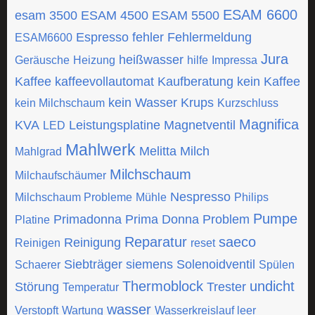
ESAM 6600
esam 3500
ESAM 4500
ESAM 5500
Espresso
fehler
Fehlermeldung
ESAM6600
Jura
heißwasser
Geräusche
Heizung
hilfe
Impressa
Kaffee
kaffeevollautomat
Kaufberatung
kein Kaffee
kein Wasser
Krups
kein Milchschaum
Kurzschluss
Magnifica
KVA
Leistungsplatine
Magnetventil
LED
Mahlwerk
Melitta
Milch
Mahlgrad
Milchschaum
Milchaufschäumer
Nespresso
Milchschaum Probleme
Mühle
Philips
Pumpe
Primadonna
Prima Donna
Problem
Platine
Reparatur
saeco
Reinigung
Reinigen
reset
Siebträger
siemens
Solenoidventil
Schaerer
Spülen
Thermoblock
undicht
Störung
Trester
Temperatur
wasser
Verstopft
Wartung
Wasserkreislauf leer