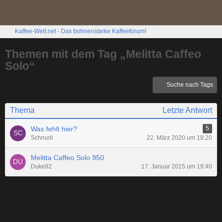
Kaffee-Welt.net - Das bohnenstarke Kaffeeforum!
Themen mit dem Tag „Melitta Caffeo
Solo“
Suche nach Tags
Thema
Letzte Antwort
Was fehlt hier?
5
Schnurli
22. März 2020 um 18:20
Melitta Caffeo Solo 950
Duke82
17. Januar 2015 um 19:40