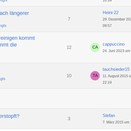
nghi
10:39
Heini-22
ach längerer
7
29. Dezember 20
nghi
09:57
reinigen kommt
cappuccino
mmt die
12
24. Juni 2023 um
tauchsieder15
10
11. August 2015 
ghi
22:19
Stefan
erstopft?
3
7. März 2015 um 