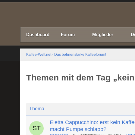
Dashboard
Forum
Mitglieder
D
Kaffee-Welt.net - Das bohnenstarke Kaffeeforum!
Themen mit dem Tag „kein
Thema
Eletta Cappucchino: erst kein Kaffee
macht Pumpe schlapp?