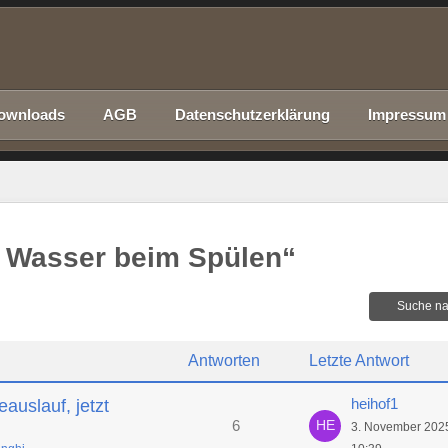
ownloads
AGB
Datenschutzerklärung
Impressum
 Wasser beim Spülen“
Suche na
Antworten
Letzte Antwort
heihof1
auslauf, jetzt
6
3. November 202