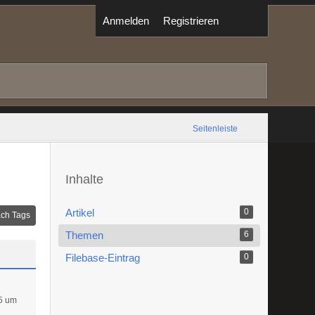
Anmelden
Registrieren
Seitenleiste
Inhalte
Artikel
0
ch Tags
Themen
6
Filebase-Eintrag
0
5 um