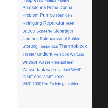
Nespresso
Philips
Platine
Primadonna
Prima Donna
Pumpe
Problem
Reinigen
Reparatur
Reinigung
reset
saeco
Siebträger
Schaerer
siemens
Solenoidventil
Spülen
Thermoblock
Störung
Temperatur
undicht
Trester
Verstopft
Wartung
wasser
Wasserkreislauf leer
Wassertank
WMF
wasserverlust
WMF 800
WMF 1000
WMF 1000 Pro
Zu fein gemahlen