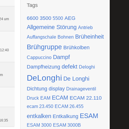
Tags
6600
3500
AEG
5500
24 um
Allgemeine Störung
Antrieb
Brüheinheit
Auffangschale
Bohnen
Brühgruppe
Brühkolben
 12:40
Dampf
Cappuccino
defekt
Dampfheizung
Deloghi
um
DeLonghi
De Longhi
Dichtung
display
Drainageventil
ECAM
ECAM 22.110
Druck
EAM
ecam 23.450
ECAM 26.455
ESAM
entkalken
Entkalkung
16:35
ESAM 3000
ESAM 3000B