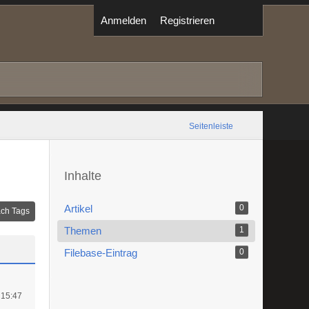
Anmelden
Registrieren
Seitenleiste
Inhalte
Artikel
0
ch Tags
Themen
1
Filebase-Eintrag
0
 15:47