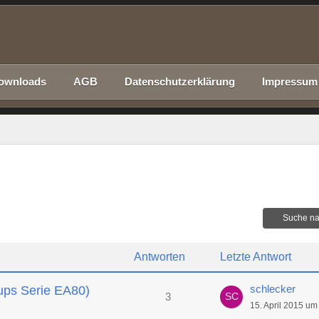
ownloads
AGB
Datenschutzerklärung
Impressum
Suche na
Antworten
Letzte Antwort
schlecker
ups Serie EA80)
3
15. April 2015 um