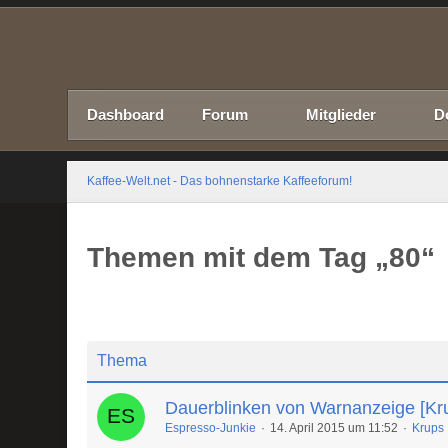
Dashboard
Forum
Mitglieder
D
Kaffee-Welt.net - Das bohnenstarke Kaffeeforum!
Themen mit dem Tag „80“
Thema
Dauerblinken von Warnanzeige [Kr
Espresso-Junkie
14. April 2015 um 11:52
Krups