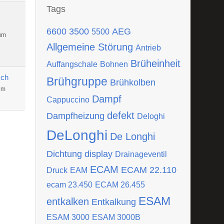
Tags
6600
3500
AEG
5500
um
Allgemeine Störung
Antrieb
Brüheinheit
Auffangschale
Bohnen
sch
Brühgruppe
Brühkolben
um
Dampf
Cappuccino
defekt
Dampfheizung
Deloghi
DeLonghi
De Longhi
Dichtung
display
Drainageventil
ECAM
ECAM 22.110
Druck
EAM
ecam 23.450
ECAM 26.455
ESAM
entkalken
Entkalkung
ESAM 3000
ESAM 3000B