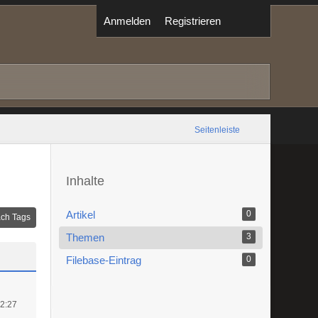
Anmelden
Registrieren
Seitenleiste
Inhalte
Artikel
0
ch Tags
Themen
3
Filebase-Eintrag
0
22:27