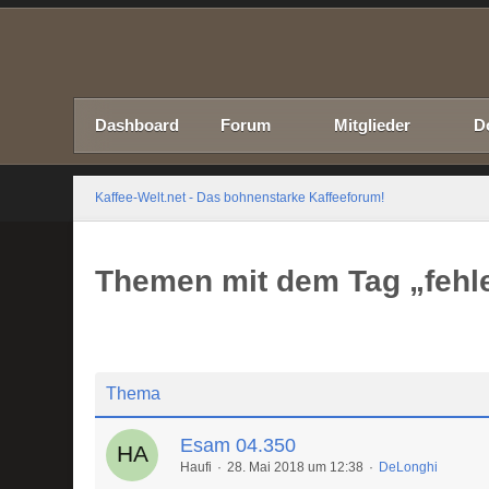
Dashboard
Forum
Mitglieder
D
Kaffee-Welt.net - Das bohnenstarke Kaffeeforum!
Themen mit dem Tag „fehl
Thema
Esam 04.350
Haufi
28. Mai 2018 um 12:38
DeLonghi