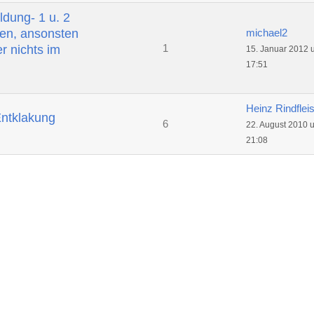
ldung- 1 u. 2
michael2
ken, ansonsten
1
r nichts im
15. Januar 2012 
17:51
Heinz Rindflei
Entklakung
6
22. August 2010 
21:08