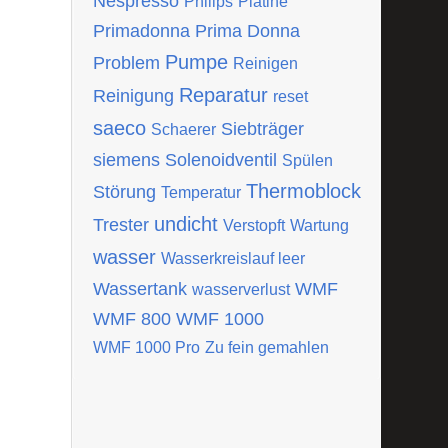
Nespresso
Philips
Platine
Primadonna
Prima Donna
Pumpe
Problem
Reinigen
Reparatur
Reinigung
reset
saeco
Siebträger
Schaerer
siemens
Solenoidventil
Spülen
Thermoblock
Störung
Temperatur
undicht
Trester
Verstopft
Wartung
wasser
Wasserkreislauf leer
Wassertank
WMF
wasserverlust
WMF 800
WMF 1000
WMF 1000 Pro
Zu fein gemahlen