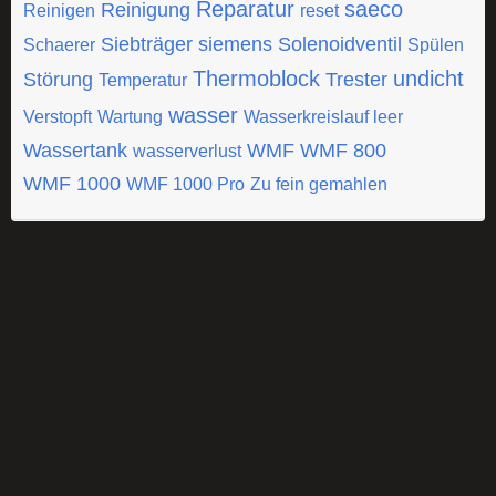
Reparatur
saeco
Reinigung
Reinigen
reset
Siebträger
siemens
Solenoidventil
Schaerer
Spülen
Thermoblock
undicht
Störung
Trester
Temperatur
wasser
Verstopft
Wartung
Wasserkreislauf leer
Wassertank
WMF
WMF 800
wasserverlust
WMF 1000
WMF 1000 Pro
Zu fein gemahlen