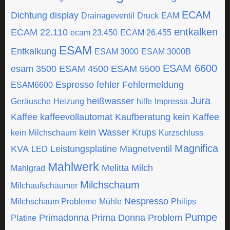
ECAM
Dichtung
display
Drainageventil
Druck
EAM
entkalken
ECAM 22.110
ecam 23.450
ECAM 26.455
ESAM
Entkalkung
ESAM 3000
ESAM 3000B
ESAM 6600
esam 3500
ESAM 4500
ESAM 5500
Espresso
fehler
Fehlermeldung
ESAM6600
Jura
heißwasser
Geräusche
Heizung
hilfe
Impressa
Kaffee
kaffeevollautomat
Kaufberatung
kein Kaffee
kein Wasser
Krups
kein Milchschaum
Kurzschluss
Magnifica
KVA
Leistungsplatine
Magnetventil
LED
Mahlwerk
Melitta
Milch
Mahlgrad
Milchschaum
Milchaufschäumer
Nespresso
Milchschaum Probleme
Mühle
Philips
Pumpe
Primadonna
Prima Donna
Problem
Platine