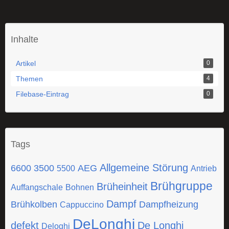
Inhalte
Artikel
0
Themen
4
Filebase-Eintrag
0
Tags
Allgemeine Störung
6600
3500
AEG
5500
Antrieb
Brühgruppe
Brüheinheit
Auffangschale
Bohnen
Dampf
Brühkolben
Dampfheizung
Cappuccino
DeLonghi
defekt
De Longhi
Deloghi