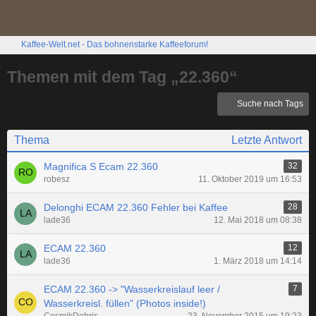
Kaffee-Welt.net - Das bohnenstarke Kaffeeforum!
Themen mit dem Tag „22.360“
Suche nach Tags
Thema
Letzte Antwort
Magnifica S Ecam 22.360
32
robesz
11. Oktober 2019 um 16:53
Delonghi ECAM 22.360 Fehler bei Kaffee
28
lade36
12. Mai 2018 um 08:38
ECAM 22.360
12
lade36
1. März 2018 um 14:14
ECAM 22.360 -> "Wasserkreislauf leer /
7
Wasserkreisl. füllen" (Photos inside!)