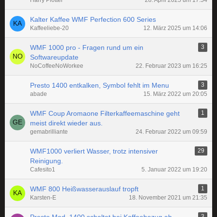
Harry Plotter
28. April 2025 um 17:54
Kalter Kaffee WMF Perfection 600 Series
Kaffeeliebe-20
12. März 2025 um 14:06
WMF 1000 pro - Fragen rund um ein
3
Softwareupdate
NoCoffeeNoWorkee
22. Februar 2023 um 16:25
Presto 1400 entkalken, Symbol fehlt im Menu
3
abade
15. März 2022 um 20:05
WMF Coup Aromaone Filterkaffeemaschine geht
1
meist direkt wieder aus.
gemabrilliante
24. Februar 2022 um 09:59
WMF1000 verliert Wasser, trotz intensiver
29
Reinigung.
Cafesito1
5. Januar 2022 um 19:20
WMF 800 Heißwasserauslauf tropft
1
Karsten-E
18. November 2021 um 21:35
3