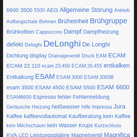
Allgemeine Störung
6600
3500
AEG
5500
Antrieb
Brühgruppe
Brüheinheit
Auffangschale
Bohnen
Dampf
Brühkolben
Dampfheizung
Cappuccino
DeLonghi
defekt
De Longhi
Deloghi
ECAM
Dichtung
display
Drainageventil
Druck
EAM
entkalken
ECAM 22.110
ecam 23.450
ECAM 26.455
ESAM
Entkalkung
ESAM 3000
ESAM 3000B
ESAM 6600
esam 3500
ESAM 4500
ESAM 5500
Espresso
fehler
Fehlermeldung
ESAM6600
Jura
heißwasser
Geräusche
Heizung
hilfe
Impressa
Kaffee
kaffeevollautomat
Kaufberatung
kein Kaffee
kein Wasser
Krups
kein Milchschaum
Kurzschluss
Magnifica
KVA
Leistungsplatine
Magnetventil
LED