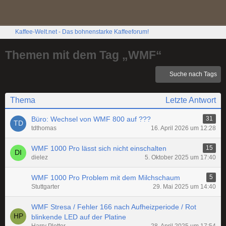
Kaffee-Welt.net - Das bohnenstarke Kaffeeforum!
Themen mit dem Tag „WMF“
Suche nach Tags
Thema
Letzte Antwort
Büro: Wechsel von WMF 800 auf ???
31
tdthomas
16. April 2026 um 12:28
WMF 1000 Pro lässt sich nicht einschalten
15
dielez
5. Oktober 2025 um 17:40
WMF 1000 Pro Problem mit dem Milchschaum
5
Stuttgarter
29. Mai 2025 um 14:40
WMF Stresa / Fehler 166 nach Aufheizperiode / Rot
blinkende LED auf der Platine