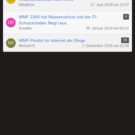
WhatElse
17. Juni 2019 um 12:57
WMF 1000 hat Wasserverlust und der FI-
4
Schutzschalter fliegt raus.
dr.aetka
30. Januar 2019 um 00:52
WMF Presto! im Internet der Dinge
39
Michael E.
2. Dezember 2018 um 22:08