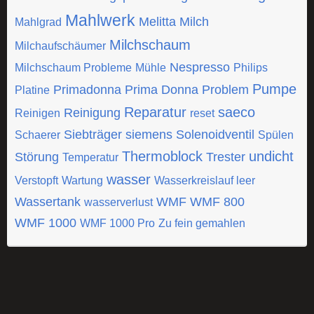
Mahlwerk
Melitta
Milch
Mahlgrad
Milchschaum
Milchaufschäumer
Nespresso
Milchschaum Probleme
Mühle
Philips
Pumpe
Primadonna
Prima Donna
Problem
Platine
Reparatur
saeco
Reinigung
Reinigen
reset
Siebträger
siemens
Solenoidventil
Schaerer
Spülen
Thermoblock
undicht
Störung
Trester
Temperatur
wasser
Verstopft
Wartung
Wasserkreislauf leer
Wassertank
WMF
WMF 800
wasserverlust
WMF 1000
WMF 1000 Pro
Zu fein gemahlen