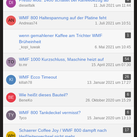
Presto Mod. 1400 schaltet bei Kaffeebezug ab
dieselfalk
11. Juli 2021 um 11:44
WMF 800 Haltespannung auf der Platine feht
Andreas74
1. Juli 2021 um 10:51
wenn gemahlener Kaffee am Trichter WMF
1
Brüheinheit
_kopi_luwak
6. Mai 2021 um 10:45
WMF 1000 Kurzschluss, Maschine heizt auf
54
to.mr
15. April 2021 um 07:30
WMF Ecco Timeout
26
killah78
13. Januar 2021 um 17:27
Wie heißt dieses Bauteil?
6
BeneKo
26. Oktober 2020 um 15:29
WMF 800 Tankdeckel vermisst?
6
Tyco
15. Januar 2020 um 13:13
Schaerer Coffee Joy / WMF 800 dampft nach
17
Heißleiterwechsel nicht mehr