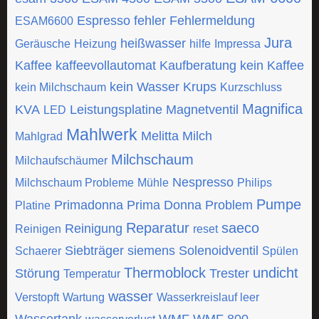
Espresso
fehler
Fehlermeldung
ESAM6600
Jura
heißwasser
Geräusche
Heizung
hilfe
Impressa
Kaffee
kaffeevollautomat
Kaufberatung
kein Kaffee
kein Wasser
Krups
kein Milchschaum
Kurzschluss
Magnifica
KVA
Leistungsplatine
Magnetventil
LED
Mahlwerk
Melitta
Milch
Mahlgrad
Milchschaum
Milchaufschäumer
Nespresso
Milchschaum Probleme
Mühle
Philips
Pumpe
Primadonna
Prima Donna
Problem
Platine
Reparatur
saeco
Reinigung
Reinigen
reset
Siebträger
siemens
Solenoidventil
Schaerer
Spülen
Thermoblock
undicht
Störung
Trester
Temperatur
wasser
Verstopft
Wartung
Wasserkreislauf leer