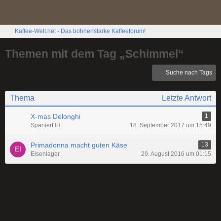
Kaffee-Welt.net - Das bohnenstarke Kaffeeforum!
Themen mit dem Tag „Schimmel“
Suche nach Tags
Thema
Letzte Antwort
X-mas Delonghi
1
SpanierHH
18. September 2017 um 15:49
Primadonna macht guten Käse
13
Eisenlager
29. August 2016 um 01:15