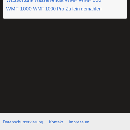
Wassertank
WMF
WMF 800
wasserverlust
WMF 1000
WMF 1000 Pro
Zu fein gemahlen
Datenschutzerklärung
Kontakt
Impressum