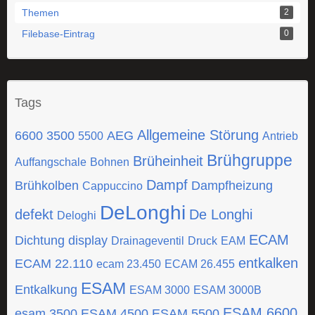
Themen
2
Filebase-Eintrag
0
Tags
Allgemeine Störung
6600
3500
AEG
5500
Antrieb
Brühgruppe
Brüheinheit
Auffangschale
Bohnen
Dampf
Brühkolben
Dampfheizung
Cappuccino
DeLonghi
defekt
De Longhi
Deloghi
ECAM
Dichtung
display
Drainageventil
Druck
EAM
entkalken
ECAM 22.110
ecam 23.450
ECAM 26.455
ESAM
Entkalkung
ESAM 3000
ESAM 3000B
ESAM 6600
esam 3500
ESAM 4500
ESAM 5500