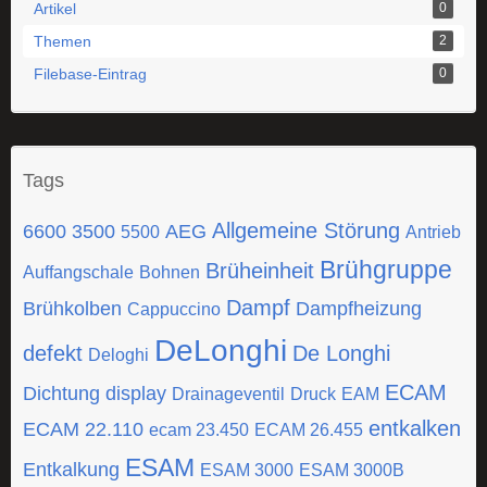
Artikel
0
Themen
2
Filebase-Eintrag
0
Tags
Allgemeine Störung
6600
3500
AEG
5500
Antrieb
Brühgruppe
Brüheinheit
Auffangschale
Bohnen
Dampf
Brühkolben
Dampfheizung
Cappuccino
DeLonghi
defekt
De Longhi
Deloghi
ECAM
Dichtung
display
Drainageventil
Druck
EAM
entkalken
ECAM 22.110
ecam 23.450
ECAM 26.455
ESAM
Entkalkung
ESAM 3000
ESAM 3000B