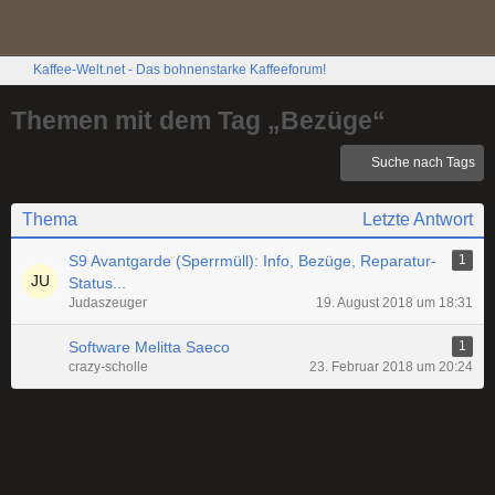
Kaffee-Welt.net - Das bohnenstarke Kaffeeforum!
Themen mit dem Tag „Bezüge“
Suche nach Tags
Thema
Letzte Antwort
S9 Avantgarde (Sperrmüll): Info, Bezüge, Reparatur-
1
Status...
Judaszeuger
19. August 2018 um 18:31
Software Melitta Saeco
1
crazy-scholle
23. Februar 2018 um 20:24