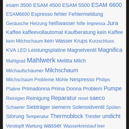
ESAM 6600
esam 3500
ESAM 4500
ESAM 5500
Espresso
fehler
Fehlermeldung
ESAM6600
Jura
heißwasser
Geräusche
Heizung
hilfe
Impressa
Kaffee
kaffeevollautomat
Kaufberatung
kein Kaffee
kein Wasser
Krups
kein Milchschaum
Kurzschluss
Magnifica
KVA
Leistungsplatine
Magnetventil
LED
Mahlwerk
Melitta
Milch
Mahlgrad
Milchschaum
Milchaufschäumer
Nespresso
Milchschaum Probleme
Mühle
Philips
Pumpe
Primadonna
Prima Donna
Problem
Platine
Reparatur
saeco
Reinigung
Reinigen
reset
Siebträger
siemens
Solenoidventil
Schaerer
Spülen
Thermoblock
undicht
Störung
Trester
Temperatur
wasser
Verstopft
Wartung
Wasserkreislauf leer