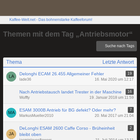
Kaffee-Welt.net - Das bohnenstarke Kaffeeforum!
Themen mit dem Tag „Antriebsmotor“
Suche nach Tags
Thema
Letzte Antwort
Delonghi ECAM 26.455 Allgemeiner Fehler
19
lade36
16. Mai 2020 um 12:17
Nach Antriebstausch landet Trester in der Maschine
16
Wuffty
19. Januar 2018 um 11:59
ESAM 3000B Antrieb für BG defekt? Oder mehr?
7
MarkusMueller2010
20. Mai 2017 um 21:04
DeLonghi ESAM 2600 Caffe Corso - Brüheinheit
2
bleibt oben