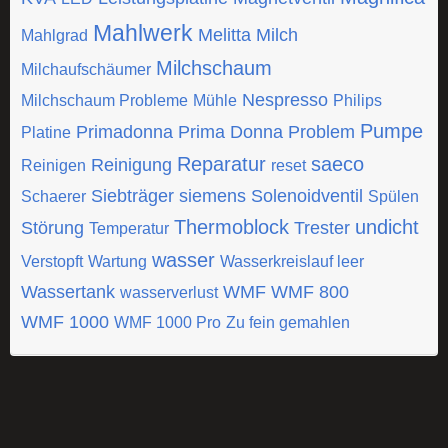
Mahlwerk
Melitta
Milch
Mahlgrad
Milchschaum
Milchaufschäumer
Nespresso
Milchschaum Probleme
Mühle
Philips
Pumpe
Primadonna
Prima Donna
Problem
Platine
Reparatur
saeco
Reinigung
Reinigen
reset
Siebträger
siemens
Solenoidventil
Schaerer
Spülen
Thermoblock
undicht
Störung
Trester
Temperatur
wasser
Verstopft
Wartung
Wasserkreislauf leer
Wassertank
WMF
WMF 800
wasserverlust
WMF 1000
WMF 1000 Pro
Zu fein gemahlen