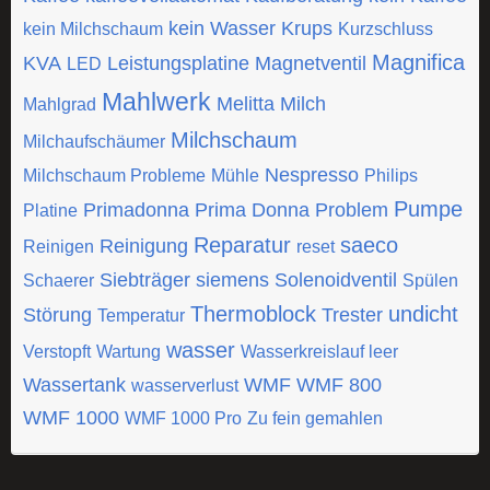
kein Wasser
Krups
kein Milchschaum
Kurzschluss
Magnifica
KVA
Leistungsplatine
Magnetventil
LED
Mahlwerk
Melitta
Milch
Mahlgrad
Milchschaum
Milchaufschäumer
Nespresso
Milchschaum Probleme
Mühle
Philips
Pumpe
Primadonna
Prima Donna
Problem
Platine
Reparatur
saeco
Reinigung
Reinigen
reset
Siebträger
siemens
Solenoidventil
Schaerer
Spülen
Thermoblock
undicht
Störung
Trester
Temperatur
wasser
Verstopft
Wartung
Wasserkreislauf leer
Wassertank
WMF
WMF 800
wasserverlust
WMF 1000
WMF 1000 Pro
Zu fein gemahlen