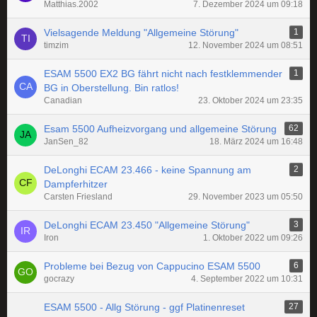
Matthias.2002
7. Dezember 2024 um 09:18
Vielsagende Meldung "Allgemeine Störung"
1
timzim
12. November 2024 um 08:51
ESAM 5500 EX2 BG fährt nicht nach festklemmender
1
BG in Oberstellung. Bin ratlos!
Canadian
23. Oktober 2024 um 23:35
Esam 5500 Aufheizvorgang und allgemeine Störung
62
JanSen_82
18. März 2024 um 16:48
DeLonghi ECAM 23.466 - keine Spannung am
2
Dampferhitzer
Carsten Friesland
29. November 2023 um 05:50
DeLonghi ECAM 23.450 "Allgemeine Störung"
3
Iron
1. Oktober 2022 um 09:26
Probleme bei Bezug von Cappucino ESAM 5500
6
gocrazy
4. September 2022 um 10:31
ESAM 5500 - Allg Störung - ggf Platinenreset
27