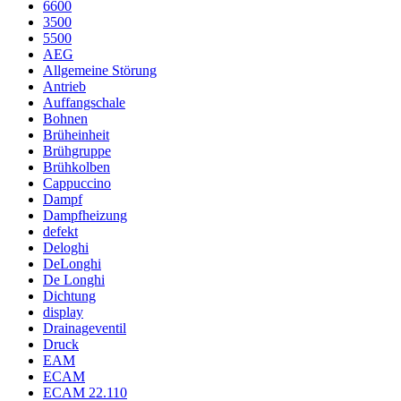
6600
3500
5500
AEG
Allgemeine Störung
Antrieb
Auffangschale
Bohnen
Brüheinheit
Brühgruppe
Brühkolben
Cappuccino
Dampf
Dampfheizung
defekt
Deloghi
DeLonghi
De Longhi
Dichtung
display
Drainageventil
Druck
EAM
ECAM
ECAM 22.110