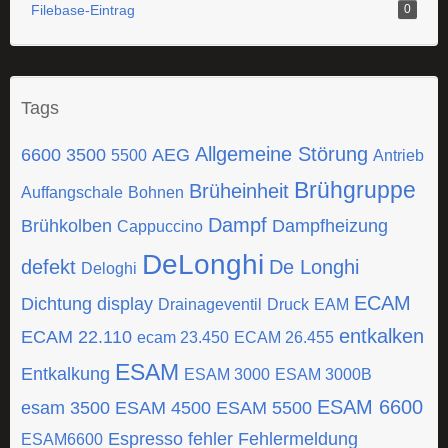
Filebase-Eintrag
0
Tags
Allgemeine Störung
6600
3500
AEG
5500
Antrieb
Brühgruppe
Brüheinheit
Auffangschale
Bohnen
Dampf
Brühkolben
Dampfheizung
Cappuccino
DeLonghi
defekt
De Longhi
Deloghi
ECAM
Dichtung
display
Drainageventil
Druck
EAM
entkalken
ECAM 22.110
ecam 23.450
ECAM 26.455
ESAM
Entkalkung
ESAM 3000
ESAM 3000B
ESAM 6600
esam 3500
ESAM 4500
ESAM 5500
Espresso
fehler
Fehlermeldung
ESAM6600