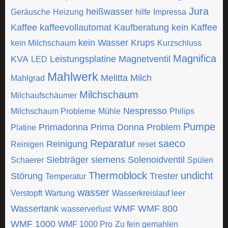
Jura
heißwasser
Geräusche
Heizung
hilfe
Impressa
Kaffee
kaffeevollautomat
Kaufberatung
kein Kaffee
kein Wasser
Krups
kein Milchschaum
Kurzschluss
Magnifica
KVA
Leistungsplatine
Magnetventil
LED
Mahlwerk
Melitta
Milch
Mahlgrad
Milchschaum
Milchaufschäumer
Nespresso
Milchschaum Probleme
Mühle
Philips
Pumpe
Primadonna
Prima Donna
Problem
Platine
Reparatur
saeco
Reinigung
Reinigen
reset
Siebträger
siemens
Solenoidventil
Schaerer
Spülen
Thermoblock
undicht
Störung
Trester
Temperatur
wasser
Verstopft
Wartung
Wasserkreislauf leer
Wassertank
WMF
WMF 800
wasserverlust
WMF 1000
WMF 1000 Pro
Zu fein gemahlen