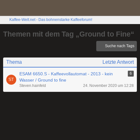
Kaffee-Welt.net - Das bohnenstarke Kaffeeforum!
Themen mit dem Tag „Ground to Fine“
Suche nach Tags
Thema
Letzte Antwort
ESAM 6650.S - Kaffeevollautomat - 2013 - kein
6
Wasser / Ground to fine
Steven.hainfeld
24. November 2020 um 12:28