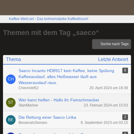
Kaffee-Welt.net - Das bohnenstarke Kaffeeforum!
Themen mit dem Tag „saeco“
Suche nach Tags
Thema
Letzte Antwort
Saeco Incanto HD8917 kein Kaffee, keine Spülung
6
Kaffeeauslauf, alles Heißwasser läuft aus
Wasserauslauf raus.
Chevrolet52
20. April 2024 um 18:39
Wer kann helfen - Hallo ihr Feinschmecker
StanMarlow
23. Februar 2024 um 15:03
Die Rettung einer Saeco Lirika
2
BesseralsSenseo
8. September 2023 um 03:15