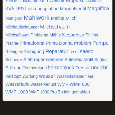
kein Wasser
Krups
kein Milchschaum
Kurzschluss
Magnifica
KVA
Leistungsplatine
Magnetventil
LED
Mahlwerk
Melitta
Milch
Mahlgrad
Milchschaum
Milchaufschäumer
Nespresso
Milchschaum Probleme
Mühle
Philips
Pumpe
Primadonna
Prima Donna
Problem
Platine
Reparatur
saeco
Reinigung
Reinigen
reset
Siebträger
siemens
Solenoidventil
Schaerer
Spülen
Thermoblock
undicht
Störung
Trester
Temperatur
wasser
Verstopft
Wartung
Wasserkreislauf leer
Wassertank
WMF
WMF 800
wasserverlust
WMF 1000
WMF 1000 Pro
Zu fein gemahlen