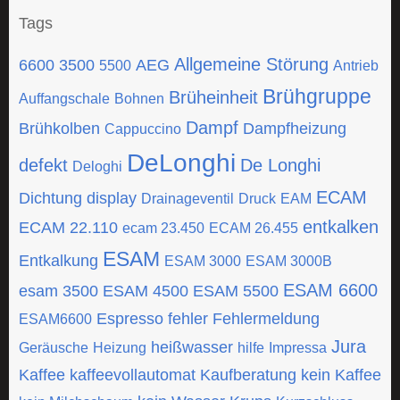
Tags
Allgemeine Störung
6600
3500
AEG
5500
Antrieb
Brühgruppe
Brüheinheit
Auffangschale
Bohnen
Dampf
Brühkolben
Dampfheizung
Cappuccino
DeLonghi
defekt
De Longhi
Deloghi
ECAM
Dichtung
display
Drainageventil
Druck
EAM
entkalken
ECAM 22.110
ecam 23.450
ECAM 26.455
ESAM
Entkalkung
ESAM 3000
ESAM 3000B
ESAM 6600
esam 3500
ESAM 4500
ESAM 5500
Espresso
fehler
Fehlermeldung
ESAM6600
Jura
heißwasser
Geräusche
Heizung
hilfe
Impressa
Kaffee
kaffeevollautomat
Kaufberatung
kein Kaffee