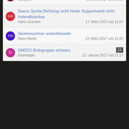
Saeco Syntia Dichtung nicht hinter Supportventi nicht
Indentifizierbar
Hans-Joachim
17. März 2017 um 11:07
Seriennummer entschlüsseln
Hans-Wurst
15. März 2017 um 12:22
SAECO Brühgruppe schwarz
11
Eisenlager
12. Januar 2017 um 11:17