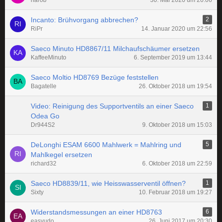
harob
30. Mai 2020 um 20:06
Incanto: Brühvorgang abbrechen?
2
RiPr
14. Januar 2020 um 22:56
Saeco Minuto HD8867/11 Milchaufschäumer ersetzen
KaffeeMinuto
6. September 2019 um 13:44
Saeco Moltio HD8769 Bezüge feststellen
Bagatelle
26. Oktober 2018 um 19:54
Video: Reinigung des Supportventils an einer Saeco
1
Odea Go
Dr944S2
9. Oktober 2018 um 15:03
DeLonghi ESAM 6600 Mahlwerk = Mahlring und
5
Mahlkegel ersetzen
richard32
6. Oktober 2018 um 22:59
Saeco HD8839/11, wie Heisswasserventil öffnen?
1
Sixty
10. Februar 2018 um 19:27
Widerstandsmessungen an einer HD8763
6
easyudo
26. Juni 2017 um 20:30