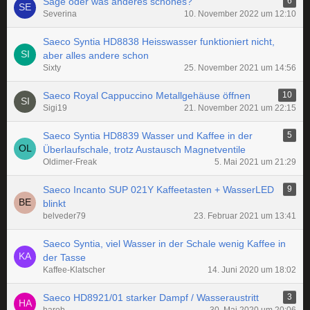
Sage oder was anderes schönes?
6
Severina
10. November 2022 um 12:10
Saeco Syntia HD8838 Heisswasser funktioniert nicht,
aber alles andere schon
Sixty
25. November 2021 um 14:56
Saeco Royal Cappuccino Metallgehäuse öffnen
10
Sigi19
21. November 2021 um 22:15
Saeco Syntia HD8839 Wasser und Kaffee in der
5
Überlaufschale, trotz Austausch Magnetventile
Oldimer-Freak
5. Mai 2021 um 21:29
Saeco Incanto SUP 021Y Kaffeetasten + WasserLED
9
blinkt
belveder79
23. Februar 2021 um 13:41
Saeco Syntia, viel Wasser in der Schale wenig Kaffee in
der Tasse
Kaffee-Klatscher
14. Juni 2020 um 18:02
Saeco HD8921/01 starker Dampf / Wasseraustritt
3